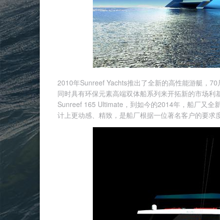
2010年Sunreef Yachts推出了全新的高性能游艇
同时具有环保元素高端双体船系列来开拓新的市场利基。去
Sunreef 165 Ultimate，到如今的2014年，船厂又全
计上更动感、精致，是船厂根据一位著名客户的要求