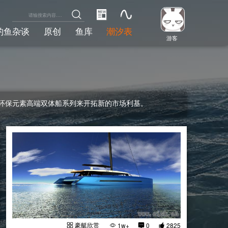
钓鱼杂谈
原创
鱼库
潮汐表
游客
同时具有环保元素高端双体船系列来开拓新的市场利基。
豪艇欣赏
1w+
0
2825