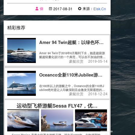
偉
来源：
2017-08-31
Eisk.Cn
精彩推荐
Amer 94 Twin超艇：以绿色环保理念建造的
Amer 94 Twin于2018年8月顺利下水，她是超级游
艇超轻量化设计的一个典范，可以在不加油的情况
豪艇欣赏
2019-05-14
下轻松实现巡游整个意大利。不久之后的热那亚船
展，Amer 94 Twin获得了Rina绿色环保认证，更
让人震撼的是，Amer 94 Twin获得了同级别船艇
史上史无前例的最高分：147分，再次证明了Perm
Oceanco全新110米Jubilee游艇和她背后的故事
are船厂在绿色环保领域的不懈追求和卓越成就。
在100米以上的游艇之中，Oceanco的全新110米J
ubilee绝对是让人印象深刻且会激发无限遐想的作
豪艇欣赏
2018-12-24
品。无论从哪个角度观察，她的外观线条都充满了
迷惑性，对其起始和结束位置好奇不已。
运动型飞桥游艇Sessa FLY47，优雅的海上西装暴徒
Sessa Marine 是意大利著名游艇品牌，诞生于1958年，在欧洲家喻