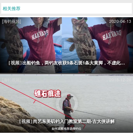
相关推荐
[海钓视频]
2020-04-13
出船钓鱼，两钓友收获9条石斑1条大黄脚，不虚此行了
[视频]
[海钓视频]
2018-12-28
尚艺东美矶钓入门教室第二期-古大侠讲解
[视频]
如何观察地形选择钓位