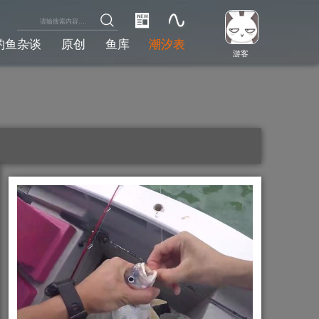
钓鱼杂谈
原创
鱼库
潮汐表
游客