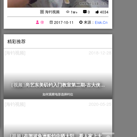
海钓视频
1w+
0
4034
偉
来源：
2017-10-11
Eisk.Cn
精彩推荐
[海钓视频]
2018-12-28
尚艺东美矶钓入门教室第二期-古大侠讲解
[视频]
如何观察地形选择钓位
[海钓视频]
2020-05-25
在闸坡龟洲船钓中晒太阳、看人家上大白花
[视频]