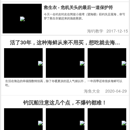
救生衣 - 危机关头的最后一道保护符
今天一名钓友钓友在闸坡小港湾（望海楼）矶钓失足落海，幸亏
穿了救生衣被赶来的渔政救获。
海钓教学
2017-12-15
活了30年，这种海鲜从来不用买，想吃就去海边挖
生活在海边的幸福指数特别高，除了冬暖夏凉的适人气候以外， 一年四季还有很多海鲜可以
吃。
海鱼大全
2020-04-29
钓沉船注意这几个点，不爆钓都难！