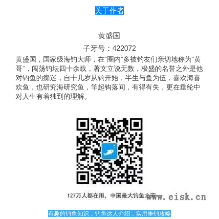
关于作者
黄盛国
子牙号：422072
黄盛国，国家级海钓大师，在“圈内”多被钓友们亲切地称为“黄
哥”，闯荡钓坛四十余载，著文立说无数，极盛的名誉之外是他
对钓鱼的痴迷，自十几岁从钓开始，半生与鱼为伍，喜欢海喜
欢鱼，也研究海研究鱼，竿起钩落间，有得有失，更在垂纶中
对人生有着独到的理解。
有趣的钓鱼知识，钓鱼达人介绍，实用垂钓攻略