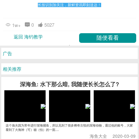
长按识别加关注，新鲜资讯即刻送达！
0
5027
1w+
返回 海钓教学
广告
相关推荐
深海鱼: 水下那么暗, 我随便长长怎么了?
这个渔夫因为常年进行深海捕鱼，所以见到了很多稀奇古怪的深海动物，通过他的账号，大家
看到了大海神（可）秘（怕）的一面....
海鱼大全
2020-03-09