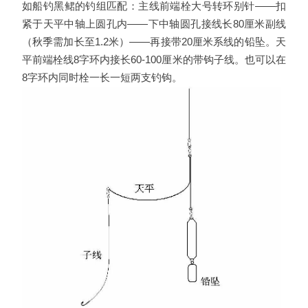
如船钓黑鲪的钓组匹配：主线前端栓大号转环别针――扣
紧于天平中轴上圆孔内――下中轴圆孔接线长80厘米副线
（秋季需加长至1.2米）――再接带20厘米系线的铅坠。天
平前端栓线8字环内接长60-100厘米的带钩子线。也可以在
8字环内同时栓一长一短两支钓钩。