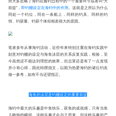
而大多忽略了海钓在施钓过程中的一个重要环节或者叫“大
前提”，
即钓棚设定在海钓中的作用
。这就是之所以为什么
同处一个钓位，同在一条船上，同样的钓具、同样的钓
饵、钓获量、钓获个体却相差很大的原因。
笔者多年从事海钓活动，近些年来特别注重在海钓实践中
刻意对钓棚的设定与海鱼泳层的关系反复实践，检验，至
今虽然还不能达到理想的效果，但总算还是有了一点发现
并小有心得，因此特撰拙文，以期为热爱海钓的诸位钓友
做一参考，如有不当还望指正。
海鱼的泳层是钓棚设定的重要前提
海钓中最大的乐趣是中鱼快乐，获鱼的成就感，只有当鱼
儿吻钩的瞬间，这种乐趣才会与之而来。但这种乐趣的产