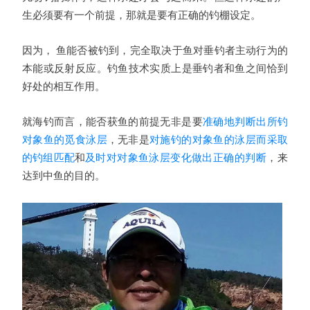
生必须要有一个前提，那就是要有正确的钓棚设定。
因为，
鱼能否被钓到，完全取决于鱼对垂钓者主动行为的
本能或反射反应。钓鱼技术实质上是垂钓者和鱼之间恰到
好处的相互作用。
就海钓而言，
能否获鱼的前提无非是要
准确地判断出所钓
对象鱼的觅食泳层
，无非是
对施钓的对象鱼的泳层而采取
的钓组匹配
和
及时对对象鱼泳层变化做出正确的判断
，
来
达到中鱼的目的。