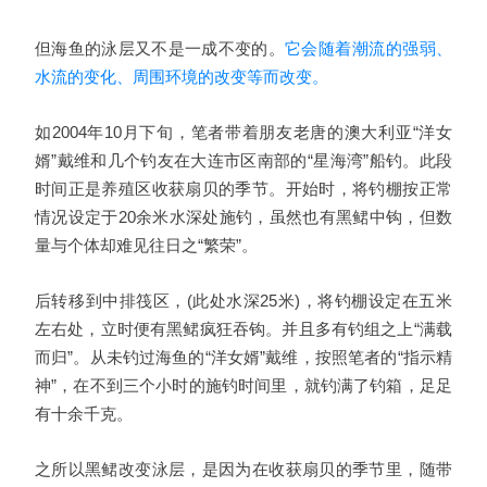
但海鱼的泳层又不是一成不变的。
它会随着潮流的强弱、
水流的变化、周围环境的改变等而改变。
如2004年10月下旬，笔者带着朋友老唐的澳大利亚“洋女
婿”戴维和几个钓友在大连市区南部的“星海湾”船钓。此段
时间正是养殖区收获扇贝的季节。开始时，将钓棚按正常
情况设定于20余米水深处施钓，虽然也有黑鲪中钩，但数
量与个体却难见往日之“繁荣”。
后转移到中排筏区，(此处水深25米)，将钓棚设定在五米
左右处，立时便有黑鲪疯狂吞钩。并且多有钓组之上“满载
而归”。从未钓过海鱼的“洋女婿”戴维，按照笔者的“指示精
神”，在不到三个小时的施钓时间里，就钓满了钓箱，足足
有十余千克。
之所以黑鲪改变泳层，是因为在收获扇贝的季节里，随带