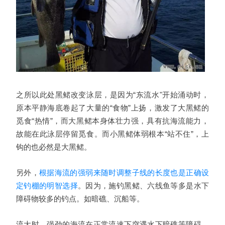
之所以此处黑鲪改变泳层，是因为“东流水"开始涌动时，
原本平静海底卷起了大量的“食物”上扬，激发了大黑鲪的
觅食“热情”，而大黑鲪本身体壮力强，具有抗海流能力，
故能在此泳层停留觅食。而小黑鲪体弱根本“站不住”，上
钩的也必然是大黑鲪。
另外，
根据海流的强弱来随时调整子线的长度也是正确设
定钓棚的明智选择
。因为，施钓黑鲪、六线鱼等多是水下
障碍物较多的钓点。如暗礁、沉船等。
流大时，强劲的海流在正常流速下突遇水下暗礁等障碍，