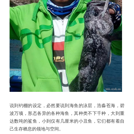
说到钓棚的设定，必然要说到海鱼的泳层，浩淼苍海，碧
波万顷，形态各异的各种海鱼，其种类不下千种，大到重
达数吨的鲨鱼，小到仅有几厘米的小丑鱼，它们都有着自
己生存栖息的领地与空间。