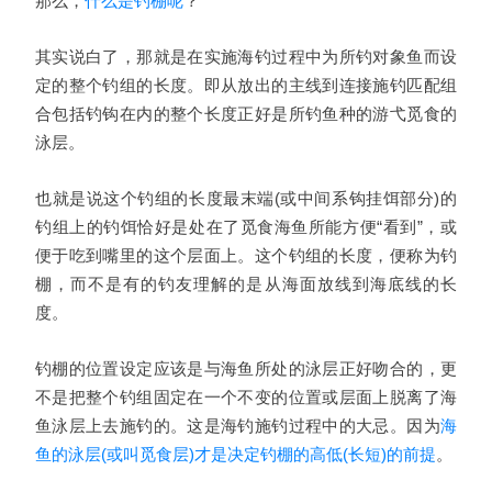
那么，
什么是钓棚呢
？
其实说白了，那就是在实施海钓过程中为所钓对象鱼而设
定的整个钓组的长度。即从放出的主线到连接施钓匹配组
合包括钓钩在内的整个长度正好是所钓鱼种的游弋觅食的
泳层。
也就是说这个钓组的长度最末端(或中间系钩挂饵部分)的
钓组上的钓饵恰好是处在了觅食海鱼所能方便“看到”，或
便于吃到嘴里的这个层面上。这个钓组的长度，便称为钓
棚，而不是有的钓友理解的是从海面放线到海底线的长
度。
钓棚的位置设定应该是与海鱼所处的泳层正好吻合的，更
不是把整个钓组固定在一个不变的位置或层面上脱离了海
鱼泳层上去施钓的。这是海钓施钓过程中的大忌。因为
海
鱼的泳层(或叫觅食层)才是决定钓棚的高低(长短)的前提
。