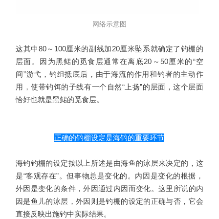
网络示意图
这其中80～100厘米的副线加20厘米坠系就确定了钓棚的
层面。因为黑鲪的觅食层通常在离底20～50厘米的“空
间”游弋，钓组抵底后，由于海流的作用和钓者的主动作
用，使带钓饵的子线有一个自然“上扬”的层面，这个层面
恰好也就是黑鲪的觅食层。
正确的钓棚设定是海钓的重要环节
海钓钓棚的设定按以上所述是由海鱼的泳层来决定的，这
是“客观存在”。但事物总是变化的。内因是变化的根据，
外因是变化的条件，外因通过内因而变化。这里所说的内
因是鱼儿的泳层，外因则是钓棚的设定的正确与否，它会
直接反映出施钓中实际结果。