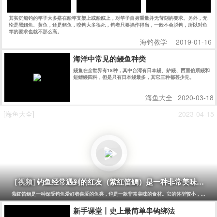
其实沉船钓的竿子大多搭在船竿支架上或船舷上，对竿子自身重量并无苛刻的要求。另外，无
论是黑鮶鱼、黄鱼，还是鳕鱼，咬钩大多很死，钓者只要操作得当，一般不会脱钩，所以对鱼
竿的要求也就不那么高。
海钓教学
2019-01-16
海洋中常见的鳗鱼种类
鳗鱼在全世界有18种，其中台湾有日本鳗、鲈鳗、西里伯斯鳗和
短鳍鳗四科，但是只有日本鳗最多，其它三种都甚少见。
海鱼大全
2020-03-18
[海鱼大全]
2023-04-15
钓鱼经常遇到的红友（紫红笛鲷）是一种非常美味的鱼
[视频]
紫红笛鲷是一种深受钓鱼爱好者喜爱的鱼类，也是一款非常美味的食材。它的体型较小，一般长
新手课堂丨史上最简单串钩绑法