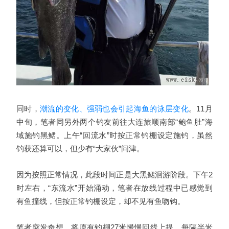
同时，
潮流的变化、强弱也会引起海鱼的泳层变化
。11月
中旬，笔者同另外两个钓友前往大连旅顺南部“鲍鱼肚”海
域施钓黑鲪。上午“回流水”时按正常钓棚设定施钓，虽然
钓获还算可以，但少有“大家伙”问津。
因为按照正常情况，此段时间正是大黑鲪洄游阶段。下午2
时左右，“东流水”开始涌动，笔者在放线过程中已感觉到
有鱼撞线，但按正常钓棚设定，却不见有鱼吻钩。
笔者突发奇想，将原有钓棚27米慢慢回线上提，每隔半米