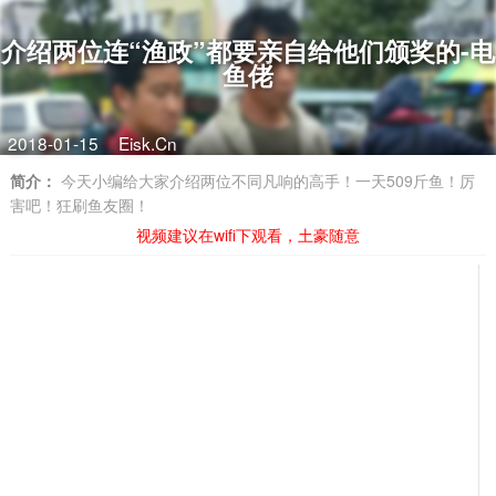
介绍两位连“渔政”都要亲自给他们颁奖的-电
鱼佬
2018-01-15
Eisk.Cn
简介：
今天小编给大家介绍两位不同凡响的高手！一天509斤鱼！厉
害吧！狂刷鱼友圈！
视频建议在wifi下观看，土豪随意