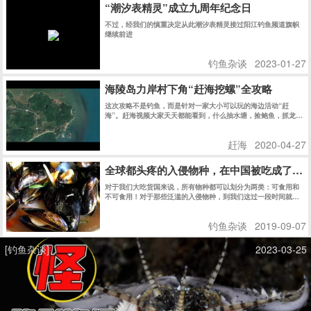
“潮汐表精灵”成立九周年纪念日
不过，经我们的慎重决定从此潮汐表精灵接过阳江钓鱼频道旗帜
继续前进
钓鱼杂谈
2023-01-27
海陵岛力岸村下角“赶海挖螺”全攻略
这次攻略不是钓鱼，而是针对一家大小可以玩的海边活动“赶
海”。赶海视频大家天天都能看到，什么抽水塘，捡鲍鱼，抓龙虾
之类的估计大家都看傻了吧。
赶海
2020-04-27
全球都头疼的入侵物种，在中国被吃成了濒
对于我们大吃货国来说，所有物种都可以划分为两类：可食用和
不可食用！对于那些泛滥的入侵物种，到我们这过一段时间就成
了濒危动植物……真是太可惜了啊！
钓鱼杂谈
2019-09-07
[钓鱼杂谈]
2023-03-25