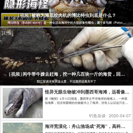
被称为海底绞肉机的博比特虫到底是什么？
[视频]
博比特虫（Bobbit worm）是一种生活在海洋中的大型掠食性蠕虫，属于多毛纲（Polych
[赶海]
2020-04-13
闲牛带牛嫂去赶海，挖一种几百块一斤的海货，回家煮
[视频]
阳江应该没有买这么贵，不过想买还真买不了
怪异无眼生物被冲到墨西哥海滩，远看像海
据《镜报》2月13日报道，墨西哥太平洋海岸的海滩上，一种形
似海豚，但没有眼睛的生物被冲上了海岸。没有人认识这只生
物，但当地渔民认为这只生物可能来自海洋深处。
钓鱼杂谈
2020-04-07
海洋荒漠化：舟山渔场成“死海”，高科技让