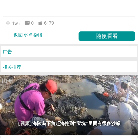
0
6179
1w+
返回 钓鱼杂谈
广告
相关推荐
[赶海]
2020-07-20
海陵岛下角赶海挖到“宝坑”里面有很多沙螺
[视频]