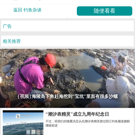
返回 钓鱼杂谈
广告
相关推荐
[赶海]
2020-07-20
海陵岛下角赶海挖到“宝坑”里面有很多沙螺
[视频]
“潮汐表精灵”成立九周年纪念日
不过，经我们的慎重决定从此潮汐表精灵接过阳江钓鱼频道旗帜
继续前进