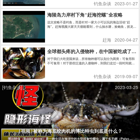
钓鱼杂谈
2023-01-27
海陵岛力岸村下角“赶海挖螺”全攻略
这次攻略不是钓鱼，而是针对一家大小可以玩的海边活动“赶
海”。赶海视频大家天天都能看到，什么抽水塘，捡鲍鱼，抓龙虾
之类的估计大家都看傻了吧。
赶海
2020-04-27
全球都头疼的入侵物种，在中国被吃成了濒
对于我们大吃货国来说，所有物种都可以划分为两类：可食用和
不可食用！对于那些泛滥的入侵物种，到我们这过一段时间就成
了濒危动植物……真是太可惜了啊！
钓鱼杂谈
2019-09-07
[钓鱼杂谈]
2023-03-25
被称为海底绞肉机的博比特虫到底是什么？
[视频]
博比特虫（Bobbit worm）是一种生活在海洋中的大型掠食性蠕虫，属于多毛纲（Polych