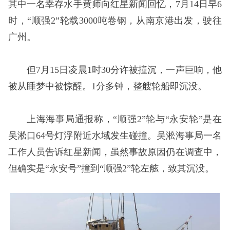
其中一名幸存水手黄师向红星新闻回忆，7月14日早6
时，“顺强2”轮载3000吨卷钢，从南京港出发，驶往
广州。
但7月15日凌晨1时30分许被撞沉，一声巨响，他
被从睡梦中被惊醒。1分多钟，整艘轮船即沉没。
上海海事局通报称，“顺强2”轮与“永安轮”是在
吴淞口64号灯浮附近水域发生碰撞。吴淞海事局一名
工作人员告诉红星新闻，虽然事故原因仍在调查中，
但确实是“永安号”撞到“顺强2”轮左舷，致其沉没。