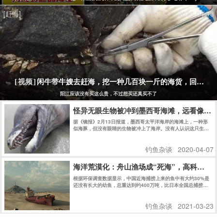
[赶海]
2020-04-13
闲牛带牛嫂去赶海，挖一种几百块一斤的海货，回家煮
[视频]
阳江应该没有买这么贵，不过想买还真买不了
怪异无眼生物被冲到墨西哥海滩，远看像海
据《镜报》2月13日报道，墨西哥太平洋海岸的海滩上，一种形
似海豚，但没有眼睛的生物被冲上了海岸。没有人认识这只生
物，但当地渔民认为这只生物可能来自海洋深处。
钓鱼杂谈
2020-04-07
海洋荒漠化：舟山渔场成“死海”，高科技让
根据环保调查数据显示，中国近海捕捞上来的鱼中有大约30%是
还没有长大的幼鱼，总重达到约400万吨，比日本全国总捕捞量
还要高。
钓鱼杂谈
2021-03-23