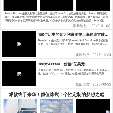
Sessa Marine 是意大利著名游艇品牌，诞生于1958年，在欧洲家喻户晓。Sessa系列游艇
融合了美国艇的简洁实用和意大利艇的格调与品质，外观动感，内饰精致，处处显示该厂得以
风靡欧洲50多年的深厚设计和制造功底。作为兼具欧式和美式优点的高速游艇，Sessa适合
追求狂野而精致的海上生活的新一代人士。今天的Sessa每年生产上千艘船艇，可谓是持续、
豪艇欣赏
2019-01-02
快速发展的典范，也是欧洲市场最成功的游艇公司之一。
150年历史的意大利豪艇在上海建造首艘游艇
Benship 8 是由意大利BSD(Benetti Sail Division)豪华游艇制
造商（迄今150年历史），携手上海江南造船厂（迄今160年历
史）共同在上海精心建造。
豪艇欣赏
2018-12-24
180米Azzam，价值6亿美元
长180.61米，宽21.69，总吨位13136，载客36人，船员60人，
最大航速31节。2013年建造。价值6亿美元沙特王子的玩具
豪艇欣赏
2020-08-22
爆款终于来华！颜值炸裂！个性定制的梦想之船