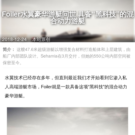
Foiler水翼豪华游艇问世 具备“黑科技”的混
合动力游艇
2018-12-24
本站原创
简介：
这艘47.6米超级游艇以增强复合材料打造船体和上层建筑，由
船厂内部团队设计。Sehamia在3月交付，但她的550公吨内部空间被
保密至今。
水翼技术已经存在多年，但直到最近我们才开始看到它渗入私
人高端游艇市场，Foiler就是一款具备这项“黑科技”的混合动力
豪华游艇。