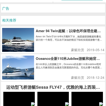
广告
相关推荐
Amer 94 Twin超艇：以绿色环保理念建
Amer 94 Twin于2018年8月顺利下水，她是超级游艇超轻量化
设计的一个典范，可以在不加油的情况下轻松实现巡游整个意大
利。不久之后的热那亚船展，Amer 94 Twin获得了Rina绿色环
保认证，更让人震撼的是，Amer 94 Twin获得了同级别船艇史
豪艇欣赏
2019-05-14
上史无前例的最高分：147分，再次证明了Permare船厂在绿色
环保领域的不懈追求和卓越成就。
Oceanco全新110米Jubilee游艇和她背后的
在100米以上的游艇之中，Oceanco的全新110米Jubilee绝对
是让人印象深刻且会激发无限遐想的作品。无论从哪个角度观
察，她的外观线条都充满了迷惑性，对其起始和结束位置好奇不
已。
豪艇欣赏
2018-12-24
运动型飞桥游艇Sessa FLY47，优雅的海上西装暴徒