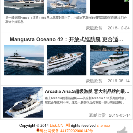
第一艘德国Hanse（汉斯）588马上就要到国内了，小编迫不及待地想同汉斯迷们和帆友们分
享这个好消息。
豪艇欣赏
2018-12-24
Mangusta Oceano 42：开放式巡航艇 更合适家
豪艇欣赏
2019-05-14
Arcadia Aria.S超级游艇 意大利品牌的最
踏上Arcadia的最新超艇——其全新Arcadia 100系列的时候，
您就会感觉到不同。这是一艘在很远处就能一眼认出的游艇，即
使停在码头在众多游艇之中仍然具有极高辨识度。今天我们会带
读者近距离了解这艘意大利品牌的最新“环保卫士”。
豪艇欣赏
2019-05-14
All
Copyright © 2014
Eisk.CN
.
rights reserved
sitemap
粤公网安备 44170202000142号