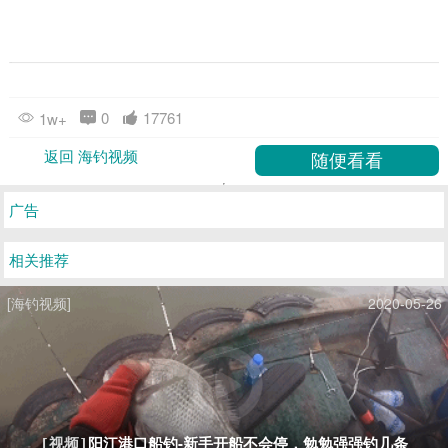
0
17761
1w+
返回 海钓视频
广告
相关推荐
[海钓视频]
2020-05-26
阳江港口船钓-新手开船不会停，勉勉强强钓几条
[视频]