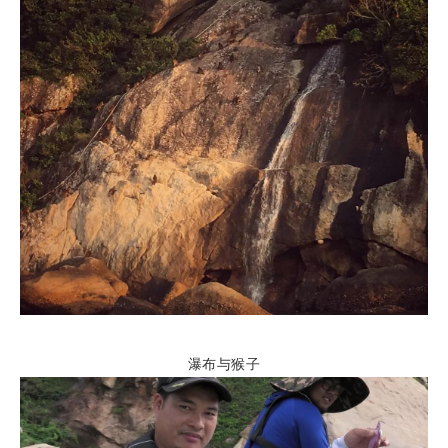
瀑布与猴子