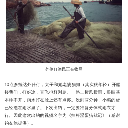
外伶仃渔民正在收网
10点多抵达外伶仃，太子和她老婆猫姐（其实很年轻）开船
接我们，打好冰，直飞担杆列岛。一路上横风横雨，眼睛基
本睁不开，雨水打在脸上还有点疼。没到两分钟，小编的蛋
已经泡在雨水里了。下次出钓，一定要准备分体式雨衣才
行。因此这次出钓的视频名字为《
担杆湿蛋猎鱿记
》（感谢
钓友鲍提供）。