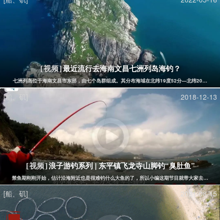
最近流行去海南文昌七洲列岛海钓？
[视频]
七洲列岛位于海南文昌市东部，由七个岛群组成。其分布海域在北纬19度52分—北纬20度，东经
[船、矶]
2018-12-13
浪子游钓系列 | 东平镇飞龙寺山脚钓“臭肚鱼”
[视频]
禁鱼期刚刚开始，估计沿海附近也是很难钓什么大鱼的了，所以小编这期节目就带大家去东平镇珍
[船、矶]
2021-08-15