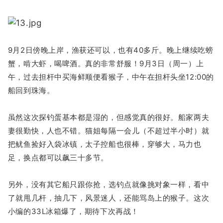
9月2日傍晚上岸，渔获还可以，也有40多斤。晚上继续吃螃
蟹，啃大虾，喝啤酒。真的非常舒服！9月3日（周一）上
午，过去担杆中买海鲜顺便看猴子，中午在担杆头坐12:00的
船回到珠海。
虽然这次探钓蛋基本都是湿的，但感觉真的很好。船家两夫
妻很勤快，人也不错。猫姐每隔一会儿（不超过半小时）就
把鱿鱼捡好入袋冰镇，太子控船也很棒，穿够大，马力也
足，换点都可以飙三十多节。
另外，没有其它船只跟你抢，选钓点就像挑对象一样，看中
了就甩几杆，抽几下，风景迷人，还能骂岛上的猴子。这次
小编的33L冰箱爆了，期待下次再战！