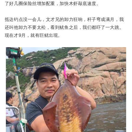
了好几圈保险丝增加配重，加快木虾敲底速度。
抵达钓点没一会儿，文才兄的卸力狂响，杆子弯成满月，我
还叫他卸力不要太松，看到鱿鱼之后，我们都吓了一大跳。
现在才9月，就有巨鱿出现。