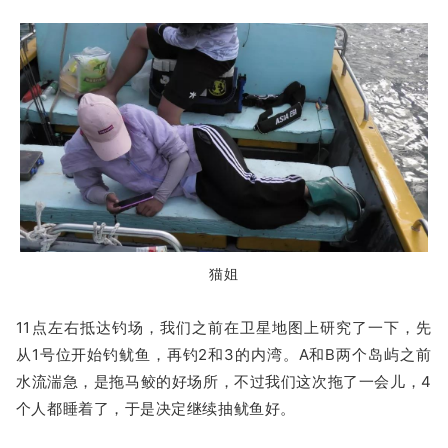
猫姐
11点左右抵达钓场，我们之前在卫星地图上研究了一下，先
从1号位开始钓鱿鱼，再钓2和3的内湾。A和B两个岛屿之前
水流湍急，是拖马鲛的好场所，不过我们这次拖了一会儿，4
个人都睡着了，于是决定继续抽鱿鱼好。