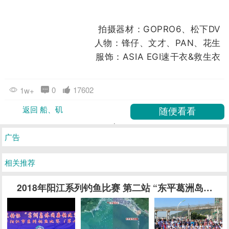
拍摄器材：GOPRO6、松下DV
人物：锋仔、文才、PAN、花生
服饰：ASIA EGI速干衣&救生衣
0
17602
1w+
返回 船、矶
广告
相关推荐
2018年阳江系列钓鱼比赛 第二站 “东平葛洲岛休闲