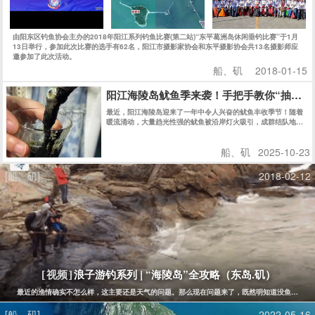
由阳东区钓鱼协会主办的2018年阳江系列钓鱼比赛(第二站)“东平葛洲岛休闲垂钓比赛”于1月
13日举行，参加此次比赛的选手有62名，阳江市摄影家协会和东平摄影协会共13名摄影师应
邀参加了此次活动。
船、矶
2018-01-15
阳江海陵岛鱿鱼季来袭！手把手教你“抽鱿鱼
最近，阳江海陵岛迎来了一年中令人兴奋的鱿鱼丰收季节！随着
暖流涌动，大量趋光性强的鱿鱼被沿岸灯火吸引，成群结队地游
向近岸浅水区。此时，正是体验“抽鱿鱼”这一独特乐趣的绝佳时
机。
船、矶
2025-10-23
[船、矶]
2018-02-12
浪子游钓系列 | “海陵岛”全攻略（东岛.矶）
[视频]
最近的渔情确实不怎么样，这主要还是天气的问题。那么现在问题来了，既然明知道没鱼还花钱
[船、矶]
2022-05-16