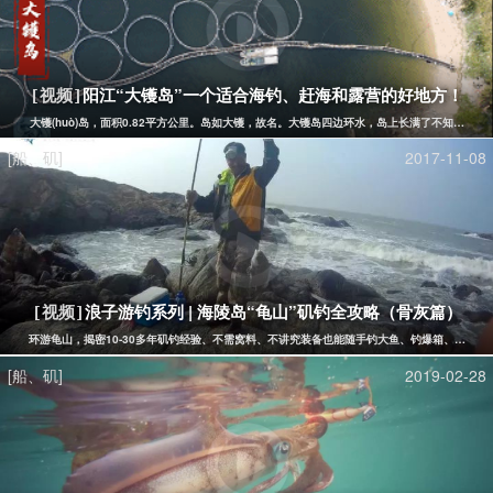
阳江“大镬岛”一个适合海钓、赶海和露营的好地方！
[视频]
​大镬(huò)岛，面积0.82平方公里。岛如大镬，故名。大镬岛四边环水，岛上长满了不知
[船、矶]
2017-11-08
浪子游钓系列 | 海陵岛“龟山”矶钓全攻略（骨灰篇）
[视频]
环游龟山，揭密10-30多年矶钓经验、不需窝料、不讲究装备也能随手钓大鱼、钓爆箱、追求"
[船、矶]
2019-02-28