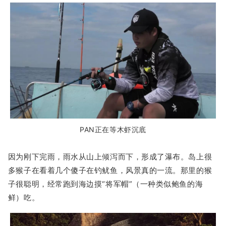
PAN正在等木虾沉底
因为刚下完雨，雨水从山上倾泻而下，形成了瀑布。岛上很
多猴子在看着几个傻子在钓鱿鱼，风景真的一流。那里的猴
子很聪明，经常跑到海边摸“将军帽”（一种类似鲍鱼的海
鲜）吃。