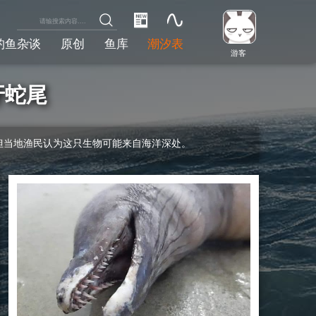
钓鱼杂谈
原创
鱼库
潮汐表
游客
牙蛇尾
但当地渔民认为这只生物可能来自海洋深处。