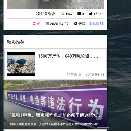
钓鱼杂谈
1w+
0
15811
偉
来源：
本站原创
2020-04-07
精彩推荐
1500万尸体，640万吨垃圾，继“冰桶挑战”之
钓鱼杂谈
2019-04-13
[钓鱼杂谈]
2023-04-08
电鱼、毒鱼和炸鱼之前必须了解这些知识........
[视频]
随着人类社会的发展，人们对于各种海洋资源的开发和利用程度不断加深。然而，这些行为也