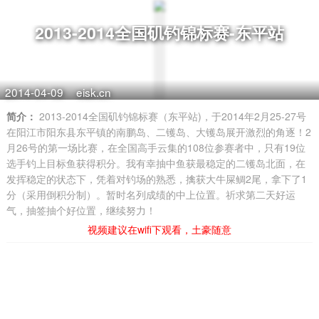
2013-2014全国矶钓锦标赛-东平站
2014-04-09
eisk.cn
简介：
2013-2014全国矶钓锦标赛（东平站)，于2014年2月25-27号
在阳江市阳东县东平镇的南鹏岛、二镬岛、大镬岛展开激烈的角逐！2
月26号的第一场比赛，在全国高手云集的108位参赛者中，只有19位
选手钓上目标鱼获得积分。我有幸抽中鱼获最稳定的二镬岛北面，在
发挥稳定的状态下，凭着对钓场的熟悉，擒获大牛屎鲷2尾，拿下了1
分（采用倒积分制）。暂时名列成绩的中上位置。祈求第二天好运
气，抽签抽个好位置，继续努力！
视频建议在wifi下观看，土豪随意