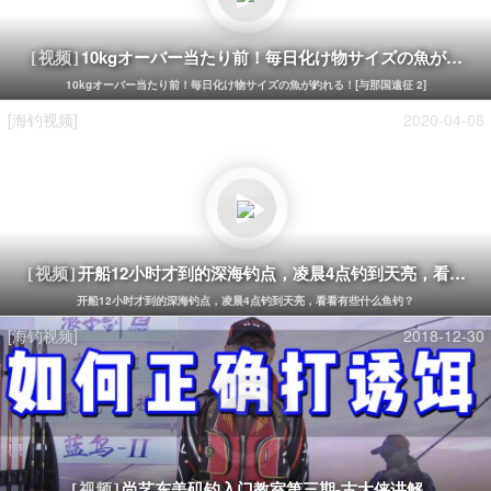
10kgオーバー当たり前！毎日化け物サイズの魚が釣れる！
[视频]
10kgオーバー当たり前！毎日化け物サイズの魚が釣れる！[与那国遠征 2]
[海钓视频]
2020-04-08
开船12小时才到的深海钓点，凌晨4点钓到天亮，看看有
[视频]
开船12小时才到的深海钓点，凌晨4点钓到天亮，看看有些什么鱼钓？
[海钓视频]
2018-12-30
尚艺东美矶钓入门教室第三期-古大侠讲解
[视频]