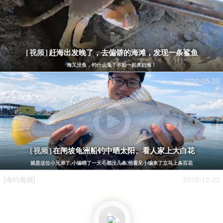
赶海出发晚了，去偏僻的海滩，发现一条鲨鱼
[视频]
海又没鱼，钓什么鬼？不如一起来赶海！
[海钓视频]
2020-05-25
在闸坡龟洲船钓中晒太阳、看人家上大白花
[视频]
就是这位小兄弟了,小编晒了一天毛都没几条,他看见小编来了立马上条百花
[海钓视频]
2018-12-23