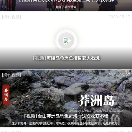
如何正确打诱饵
[海钓视频]
2020-05-17
海陵岛龟洲鱼排暂获大石斑
[视频]
[海钓视频]
2021-06-27
台山莽洲岛钓鱼赶海，这次收获不错
[视频]
这次和南哥一起去莽洲钓鱼赶海，结果把小编累到再也不敢去赶海了，还是钓鱼好。