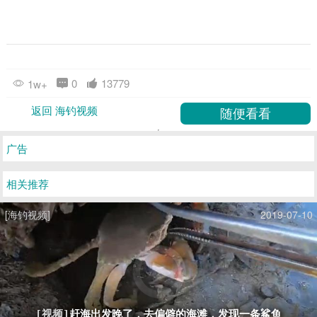
0
13779
1w+
返回 海钓视频
广告
相关推荐
[海钓视频]
2019-07-10
赶海出发晚了，去偏僻的海滩，发现一条鲨鱼
[视频]