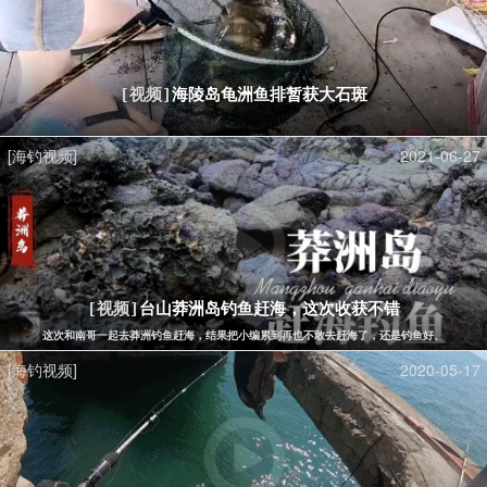
海陵岛龟洲鱼排暂获大石斑
[视频]
[海钓视频]
2021-06-27
台山莽洲岛钓鱼赶海，这次收获不错
[视频]
这次和南哥一起去莽洲钓鱼赶海，结果把小编累到再也不敢去赶海了，还是钓鱼好。
[海钓视频]
2020-05-17