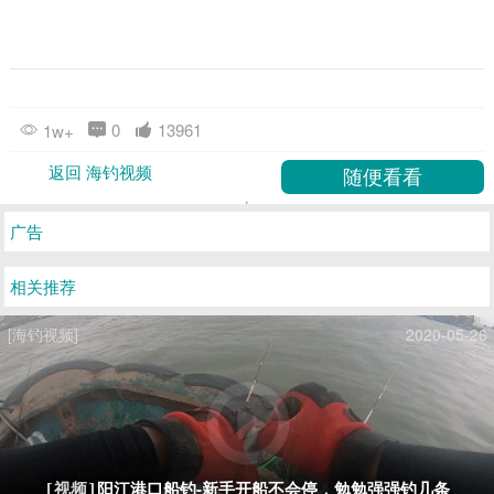
0
13961
1w+
返回 海钓视频
广告
相关推荐
[海钓视频]
2020-05-26
阳江港口船钓-新手开船不会停，勉勉强强钓几条
[视频]