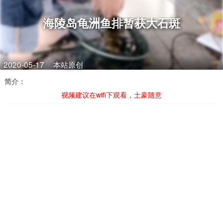
海陵岛龟洲鱼排暂获大石斑
2020-05-17
本站原创
简介：
视频建议在wifi下观看，土豪随意