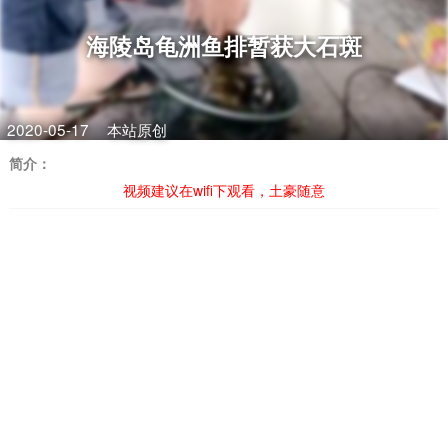
海陵岛龟洲鱼排暂获大石斑
2020-05-17
本站原创
简介：
视频建议在wifi下观看，土豪随意