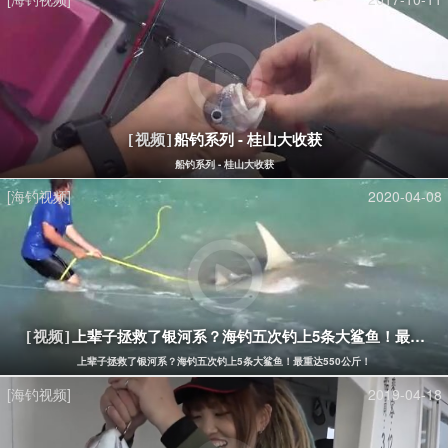
船钓系列 - 桂山大收获
[视频]
船钓系列 - 桂山大收获
[海钓视频]
2020-04-08
上辈子拯救了银河系？海钓五次钓上5条大鲨鱼！最重达5
[视频]
上辈子拯救了银河系？海钓五次钓上5条大鲨鱼！最重达550公斤！
[海钓视频]
2019-04-18