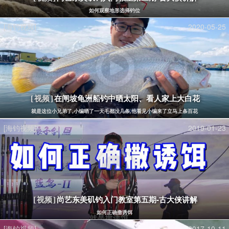
如何观察地形选择钓位
[海钓视频]
2020-05-25
在闸坡龟洲船钓中晒太阳、看人家上大白花
[视频]
就是这位小兄弟了,小编晒了一天毛都没几条,他看见小编来了立马上条百花
[海钓视频]
2019-01-23
尚艺东美矶钓入门教室第五期-古大侠讲解
[视频]
如何正确撒诱饵
[海钓视频]
2017-10-11