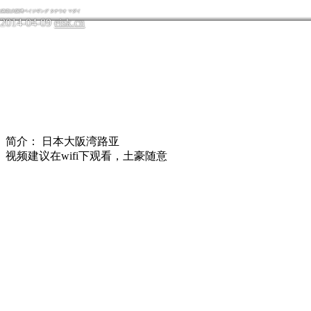
[路亚]大阪湾ベイジギング タチウオ マダイ
2014-04-09
eisk.cn
简介：
日本大阪湾路亚
视频建议在wifi下观看，土豪随意