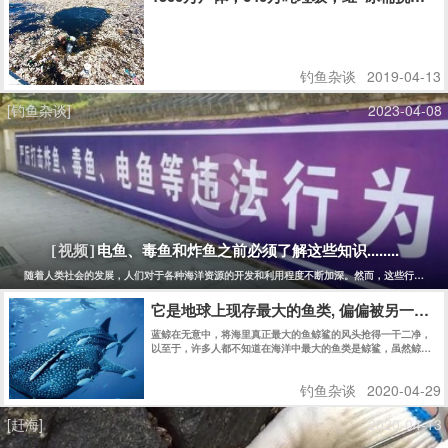
钓鱼杂谈
2019-04-13
[钓鱼杂谈]
2023-04-08
电鱼、毒鱼和炸鱼之前必须了解这些知识........
[视频]
随着人类社会的发展，人们对于各种海洋资源的开发和利用程度不断加深。然而，这些行为也同
它是地球上现存最大的鱼类, 偏偏被另一种
蓝鲸在无意中，将海里真正最大的鱼鲸鲨的风头抢得一干二净，
以至于，许多人都不知道在海洋中最大的鱼类是鲸鲨，虽然鲸鲨
和蓝鲸同样生活在大海里，但是，这两种动物完全不同。
钓鱼杂谈
2020-04-29
[赶海]
2020-04-13