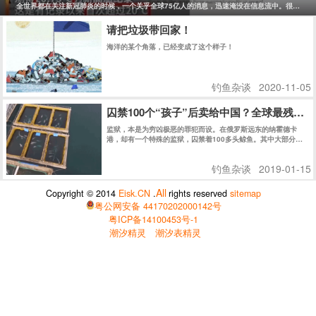
学会享受过程而非结果，需要学会与自然界和谐相处而非依赖人
全世界都在关注新冠肺炎的时候，一个关乎全球75亿人的消息，迅速淹没在信息流中。很少有人
造的环境和物品。这些习惯和价值观可以帮助人们摆脱消费主义
的束缚，追求精神上的自由和独立。
请把垃圾带回家！
海洋的某个角落，已经变成了这个样子！
钓鱼杂谈
2020-11-05
囚禁100个“孩子”后卖给中国？全球最残忍
监狱，本是为穷凶极恶的罪犯而设。在俄罗斯远东的纳霍德卡
港，却有一个特殊的监狱，囚禁着100多头鲸鱼。其中大部分仍
是幼鲸。
钓鱼杂谈
2019-01-15
All
Copyright © 2014
Eisk.CN
.
rights reserved
sitemap
粤公网安备 44170202000142号
粤ICP备14100453号-1
潮汐精灵
潮汐表精灵