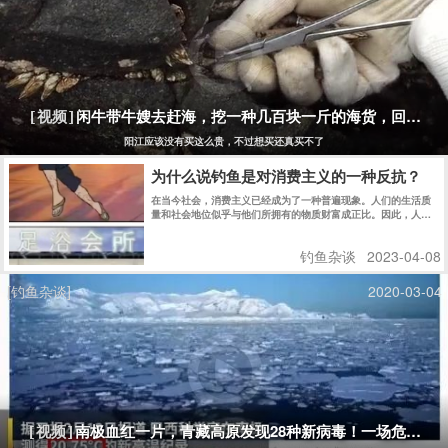
闲牛带牛嫂去赶海，挖一种几百块一斤的海货，回家煮
[视频]
阳江应该没有买这么贵，不过想买还真买不了
为什么说钓鱼是对消费主义的一种反抗？
在当今社会，消费主义已经成为了一种普遍现象。人们的生活质
量和社会地位似乎与他们所拥有的物质财富成正比。因此，人们
往往会不断追求更多的物质财富，不断地购买各种商品，从而导
致资源的浪费和环境的破坏。然而，钓鱼却是一种与消费主义相
钓鱼杂谈
2023-04-08
反的生活方式，它是对消费主义的反抗。 图片 首先，钓鱼并不
需要过多的物质财富。只需要一条鱼线、一个鱼钩和一些鱼饵，
就能够享受到钓鱼的乐趣。相比于其他娱乐活动，钓鱼的成本要
[钓鱼杂谈]
2020-03-04
低得多。而且，钓鱼的过程中，人们可以感受到大自然的美丽和
宁静，可以让人们放松身心，释放压力，远离城市的喧嚣和污
染。 图片 其次，钓鱼可以让人们更好地理解和尊重自然界的规
律，从而更好地保护环境和生态系统。在钓鱼的过程中，人们需
要了解鱼类的生态习性、饵料的选择和使用，以及天气的变化对
钓鱼的影响等等。这些知识都需要在实践中逐渐掌握，而且需要
长期的观察和研究。通过钓鱼，人们可以更加深入地了解生态系
统的运作，从而更好地保护和利用自然资源。 最后，钓鱼的过程
也是一种反消费主义的过程。钓鱼需要耐心和毅力，需要等待和
观察，需要逐渐掌握技巧和经验。这些都是与现代消费主义追求
南极血红一片，青藏高原发现28种新病毒！一场危及75
[视频]
即时满足的心态相反的。钓鱼者需要学会等待和放慢节奏，需要