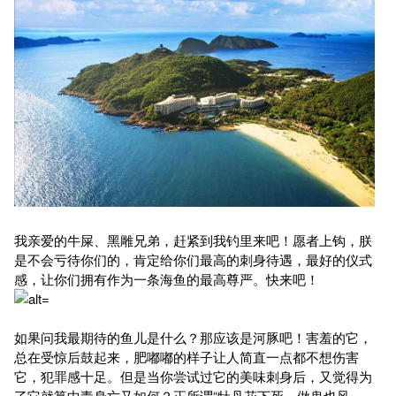
我亲爱的牛屎、黑雕兄弟，赶紧到我钓里来吧！愿者上钩，朕
是不会亏待你们的，肯定给你们最高的刺身待遇，最好的仪式
感，让你们拥有作为一条海鱼的最高尊严。快来吧！
如果问我最期待的鱼儿是什么？那应该是河豚吧！害羞的它，
总在受惊后鼓起来，肥嘟嘟的样子让人简直一点都不想伤害
它，犯罪感十足。但是当你尝试过它的美味刺身后，又觉得为
了它就算中毒身亡又如何？正所谓“牡丹花下死，做鬼也风