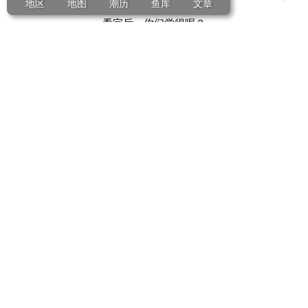
地区
地图
潮历
鱼库
文章
看完后，你们觉得呢？
不过
小编对卖海鲜这块，始终有一个宗旨
一斤海鲜，2两袋，3两海水，4两草