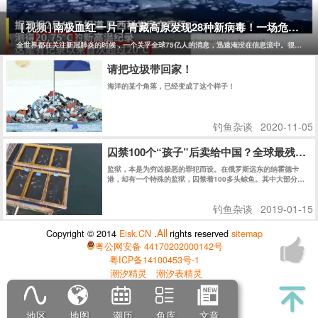
统的运作，从而更好地保护和利用自然资源。 最后，钓鱼的过程
也是一种反消费主义的过程。钓鱼需要耐心和毅力，需要等待和
观察，需要逐渐掌握技巧和经验。这些都是与现代消费主义追求
南极血红一片，青藏高原发现28种新病毒！一场危及75
[视频]
即时满足的心态相反的。钓鱼者需要学会等待和放慢节奏，需要
学会享受过程而非结果，需要学会与自然界和谐相处而非依赖人
全世界都在关注新冠肺炎的时候，一个关乎全球75亿人的消息，迅速淹没在信息流中。很少有人
造的环境和物品。这些习惯和价值观可以帮助人们摆脱消费主义
的束缚，追求精神上的自由和独立。
请把垃圾带回家！
海洋的某个角落，已经变成了这个样子！
钓鱼杂谈
2020-11-05
囚禁100个“孩子”后卖给中国？全球最残忍
监狱，本是为穷凶极恶的罪犯而设。在俄罗斯远东的纳霍德卡
港，却有一个特殊的监狱，囚禁着100多头鲸鱼。其中大部分仍
是幼鲸。
钓鱼杂谈
2019-01-15
All
Copyright © 2014
Eisk.CN
.
rights reserved
sitemap
粤公网安备 44170202000142号
粤ICP备14100453号-1
潮汐精灵
潮汐表精灵
地区
地图
潮历
鱼库
文章