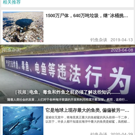
相关推荐
1500万尸体，640万吨垃圾，继“冰桶挑战
钓鱼杂谈
2019-04-13
[钓鱼杂谈]
2023-04-08
电鱼、毒鱼和炸鱼之前必须了解这些知识........
[视频]
随着人类社会的发展，人们对于各种海洋资源的开发和利用程度不断加深。然而，这些行为也同
它是地球上现存最大的鱼类, 偏偏被另一种
蓝鲸在无意中，将海里真正最大的鱼鲸鲨的风头抢得一干二净，
以至于，许多人都不知道在海洋中最大的鱼类是鲸鲨，虽然鲸鲨
和蓝鲸同样生活在大海里，但是，这两种动物完全不同。
钓鱼杂谈
2020-04-29