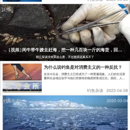
[赶海]
2020-04-13
闲牛带牛嫂去赶海，挖一种几百块一斤的海货，回家煮
[视频]
阳江应该没有买这么贵，不过想买还真买不了
为什么说钓鱼是对消费主义的一种反抗？
在当今社会，消费主义已经成为了一种普遍现象。人们的生活质
量和社会地位似乎与他们所拥有的物质财富成正比。因此，人们
往往会不断追求更多的物质财富，不断地购买各种商品，从而导
致资源的浪费和环境的破坏。然而，钓鱼却是一种与消费主义相
钓鱼杂谈
2023-04-08
反的生活方式，它是对消费主义的反抗。 图片 首先，钓鱼并不
需要过多的物质财富。只需要一条鱼线、一个鱼钩和一些鱼饵，
就能够享受到钓鱼的乐趣。相比于其他娱乐活动，钓鱼的成本要
[钓鱼杂谈]
2020-03-04
低得多。而且，钓鱼的过程中，人们可以感受到大自然的美丽和
宁静，可以让人们放松身心，释放压力，远离城市的喧嚣和污
染。 图片 其次，钓鱼可以让人们更好地理解和尊重自然界的规
律，从而更好地保护环境和生态系统。在钓鱼的过程中，人们需
要了解鱼类的生态习性、饵料的选择和使用，以及天气的变化对
钓鱼的影响等等。这些知识都需要在实践中逐渐掌握，而且需要
长期的观察和研究。通过钓鱼，人们可以更加深入地了解生态系