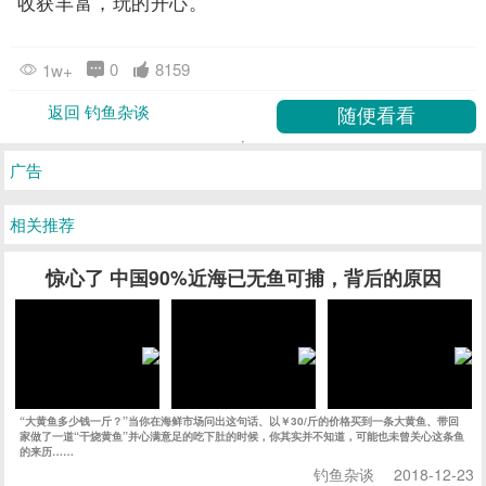
收获丰富，玩的开心。
0
8159
1w+
返回 钓鱼杂谈
广告
相关推荐
惊心了 中国90%近海已无鱼可捕，背后的原因
“大黄鱼多少钱一斤？”当你在海鲜市场问出这句话、以￥30/斤的价格买到一条大黄鱼、带回
家做了一道“干烧黄鱼”并心满意足的吃下肚的时候，你其实并不知道，可能也未曾关心这条鱼
的来历……
钓鱼杂谈
2018-12-23