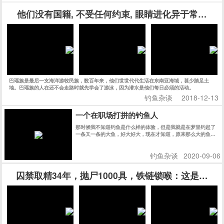
他们没有国籍, 不受任何约束, 眼睛进化异于常人, 
巴瑶族是最后一支海洋游牧民族，数百年来，他们世世代代生活在东南亚海域，甚少踏足土
地。巴瑶族的人在还不会走路时就先学会了游泳，因为潜水是他们每日必须的活动。
钓鱼杂谈
2018-12-13
一个在职场打拼的钓鱼人
那时候我不知道钓鱼是什么样的体验，但是我就是在梦里钓起了
一条又一条的大鱼，好大好大，现在才知道，原来那么大的鱼，
大约是十几斤。
钓鱼杂谈
2020-09-06
囚禁取精34年，抛尸1000具，铁链锁喉：这是一场