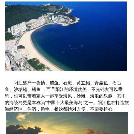
阳江盛产一夜情、腊鱼、石斑、黄立鲳、青赢鱼、石古
鱼、沙塘鳢、鳍鱼 ，而且阳江的环境优美，不光钓友可以垂
钓，也可以带着家人一起享受海风，沙滩，海浪的乐趣。其中
的海陵岛更是本称为“中国十大最美海岛”之一。阳江也在打造旅
游经济区，住宿，购物，餐饮都绝对方便，不需要担心。