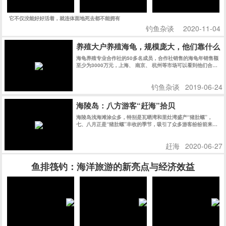
它不仅没能好好活着，就连体面地死去都不能拥有
钓鱼杂谈
2020-11-04
养殖大户养殖海龟，规模庞大，他们靠什么
海龟养殖专业合作社的50多名成员，合作社销售的海龟年销售额
至少为3000万元，上海、 南京、 杭州等市场可以看到他们合作
社的乌龟。
钓鱼杂谈
2019-06-24
海陵岛：八方游客“赶海”拾贝
海陵岛浅海滩涂众多，特别是瓦晒湾和里灶湾盛产“猪肚螺”，
七、八月正是“猪肚螺”丰收的季节，吸引了众多游客纷纷前来赶
海拾贝，尝试当渔民的乐趣。
赶海
2020-06-27
鱼排筏钓：海洋旅游的新亮点与经济效益