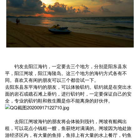
钓友去阳江海钓，一定要去三个地方，分别是阳东县东
平，阳江闸坡，阳江海陵岛。这三个地方的海钓方式各有不
同。喜欢又有闲的朋友可以三个都尝试一下。
去阳东县东平海钓的朋友，可以体验矶钓。矶钓就是在突出水
面的岩石或礁石滩上垂钓，进行矶钓时，一定要保证自己的安
全，专业的矶钓鞋和救生圈是你不能离身的好伙伴。
去阳江闸坡海钓的朋友将会体验到筏钓，闸坡有船阀出
租，可以花点小钱租一艘，鱼获绝对满满的。闸坡因为地处旅
游经济区内，有大量的鱼排，鱼排上有大量的水上餐厅，钓鱼