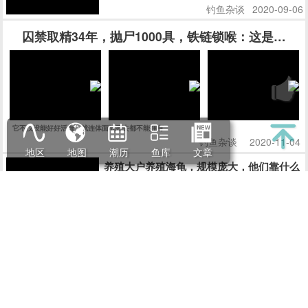
钓鱼杂谈
2020-09-06
囚禁取精34年，抛尸1000具，铁链锁喉：这是一场
它不仅没能好好活着，就连体面地死去都不能拥有
钓鱼杂谈
2020-11-04
地区
地图
潮历
鱼库
文章
养殖大户养殖海龟，规模庞大，他们靠什么
海龟养殖专业合作社的50多名成员，合作社销售的海龟年销售额
至少为3000万元，上海、 南京、 杭州等市场可以看到他们合作
社的乌龟。
钓鱼杂谈
2019-06-24
海陵岛：八方游客“赶海”拾贝
海陵岛浅海滩涂众多，特别是瓦晒湾和里灶湾盛产“猪肚螺”，
七、八月正是“猪肚螺”丰收的季节，吸引了众多游客纷纷前来赶
海拾贝，尝试当渔民的乐趣。
赶海
2020-06-27