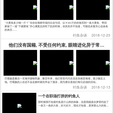
“大黄鱼多少钱一斤？”当你在海鲜市场问出这句话、以￥30/斤的价格买到一条大黄鱼、带回
家做了一道“干烧黄鱼”并心满意足的吃下肚的时候，你其实并不知道，可能也未曾关心这条鱼
的来历……
钓鱼杂谈
2018-12-23
他们没有国籍, 不受任何约束, 眼睛进化异于常人, 
巴瑶族是最后一支海洋游牧民族，数百年来，他们世世代代生活在东南亚海域，甚少踏足土
地。巴瑶族的人在还不会走路时就先学会了游泳，因为潜水是他们每日必须的活动。
钓鱼杂谈
2018-12-13
一个在职场打拼的钓鱼人
那时候我不知道钓鱼是什么样的体验，但是我就是在梦里钓起了
一条又一条的大鱼，好大好大，现在才知道，原来那么大的鱼，
大约是十几斤。