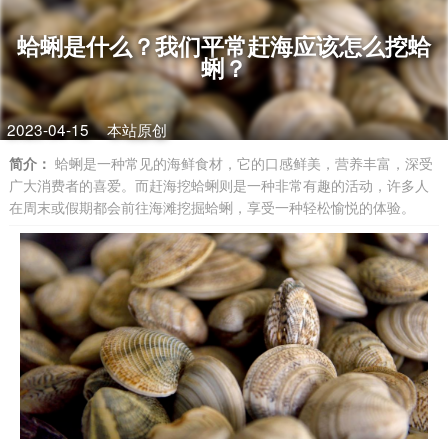
蛤蜊是什么？我们平常赶海应该怎么挖蛤
蜊？
2023-04-15
本站原创
简介：
蛤蜊是一种常见的海鲜食材，它的口感鲜美，营养丰富，深受
广大消费者的喜爱。而赶海挖蛤蜊则是一种非常有趣的活动，许多人
在周末或假期都会前往海滩挖掘蛤蜊，享受一种轻松愉悦的体验。