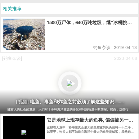
相关推荐
1500万尸体，640万吨垃圾，继“冰桶挑战
钓鱼杂谈
2019-04-13
[钓鱼杂谈]
2023-04-08
电鱼、毒鱼和炸鱼之前必须了解这些知识........
[视频]
随着人类社会的发展，人们对于各种海洋资源的开发和利用程度不断加深。然而，这些行为也同
它是地球上现存最大的鱼类, 偏偏被另一种
蓝鲸在无意中，将海里真正最大的鱼鲸鲨的风头抢得一干二净，
以至于，许多人都不知道在海洋中最大的鱼类是鲸鲨，虽然鲸鲨
和蓝鲸同样生活在大海里，但是，这两种动物完全不同。