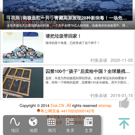
长期的观察和研究。通过钓鱼，人们可以更加深入地了解生态系
统的运作，从而更好地保护和利用自然资源。 最后，钓鱼的过程
也是一种反消费主义的过程。钓鱼需要耐心和毅力，需要等待和
观察，需要逐渐掌握技巧和经验。这些都是与现代消费主义追求
南极血红一片，青藏高原发现28种新病毒！一场危及75
[视频]
即时满足的心态相反的。钓鱼者需要学会等待和放慢节奏，需要
学会享受过程而非结果，需要学会与自然界和谐相处而非依赖人
全世界都在关注新冠肺炎的时候，一个关乎全球75亿人的消息，迅速淹没在信息流中。很少有人
造的环境和物品。这些习惯和价值观可以帮助人们摆脱消费主义
的束缚，追求精神上的自由和独立。
请把垃圾带回家！
海洋的某个角落，已经变成了这个样子！
钓鱼杂谈
2020-11-05
囚禁100个“孩子”后卖给中国？全球最残忍
监狱，本是为穷凶极恶的罪犯而设。在俄罗斯远东的纳霍德卡
港，却有一个特殊的监狱，囚禁着100多头鲸鱼。其中大部分仍
是幼鲸。
钓鱼杂谈
2019-01-15
All
Copyright © 2014
Eisk.CN
.
rights reserved
sitemap
粤公网安备 44170202000142号
粤ICP备14100453号-1
潮汐精灵
潮汐表精灵
地区
地图
潮历
鱼库
文章