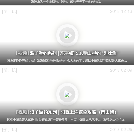
海陵岛又一个集矶钓、滩钓、船钓等等于一体的钓点。
[船、矶]
2018-12-13
浪子游钓系列 | 东平镇飞龙寺山脚钓“臭肚鱼”
[视频]
禁鱼期刚刚开始，估计沿海附近也是很难钓什么大鱼的了，所以小编这期节目就带大家去东平镇珍
[船、矶]
2018-02-09
浪子游钓系列 | 阳西上洋镇全攻略（南山海）
[视频]
这次小编给带大家去“阳西-南山海”一带去看看，不过小编最近龟气冲天，极招尽出但也无力回天....
[船、矶]
2018-02-25