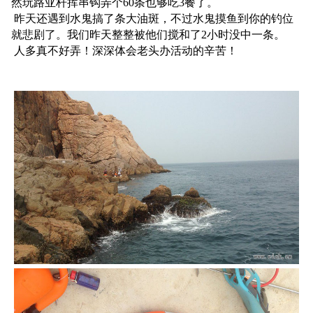
然玩路亚杆挥串钩弄个60条也够吃3餐了。
昨天还遇到水鬼搞了条大油斑，不过水鬼摸鱼到你的钓位
就悲剧了。我们昨天整整被他们搅和了2小时没中一条。
人多真不好弄！深深体会老头办活动的辛苦！