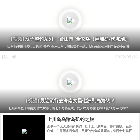
浪子游钓系列 | “台山市”全攻略（漭洲岛-乾坑.矶）
[视频]
过年前漭洲村民说去钓些“贵价”鱼来过年，所以我们一组人就匆匆忙忙来到了传说中的漭洲，也
[船、矶]
2022-05-16
最近流行去海南文昌七洲列岛海钓？
[视频]
七洲列岛位于海南文昌市东部，由七个岛群组成。其分布海域在北纬19度52分—北纬20度，东经
上川岛乌猪岛矶钓之旅
那是一个无人居住的岛屿，位于上川岛东面，盛产黑鲷、石斑、
白鲷、牛屎等多种鱼种。父亲的钓鱼成果颇丰，有四十七条石斑
鱼、二十三条黑鲷、十二条牛屎和一些不太认识的鱼（小编文
盲），其中还钓到了两条南洋黑鲷。