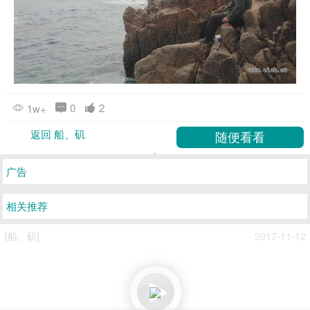
0
2
1w+
返回 船、矶
广告
相关推荐
[船、矶]
2017-11-12