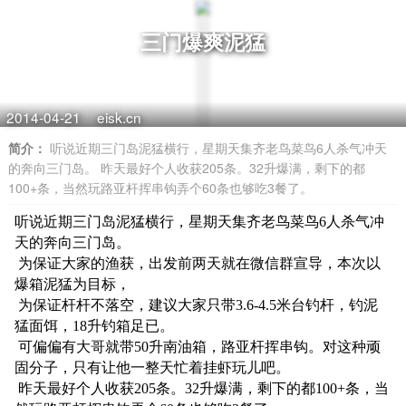
三门爆爽泥猛
2014-04-21
eisk.cn
简介：
听说近期三门岛泥猛横行，星期天集齐老鸟菜鸟6人杀气冲天
的奔向三门岛。 昨天最好个人收获205条。32升爆满，剩下的都
100+条，当然玩路亚杆挥串钩弄个60条也够吃3餐了。
听说近期三门岛泥猛横行，星期天集齐老鸟菜鸟6人杀气冲
天的奔向三门岛。
为保证大家的渔获，出发前两天就在微信群宣导，本次以
爆箱泥猛为目标，
为保证杆杆不落空，建议大家只带3.6-4.5米台钓杆，钓泥
猛面饵，18升钓箱足已。
可偏偏有大哥就带50升南油箱，路亚杆挥串钩。对这种顽
固分子，只有让他一整天忙着挂虾玩儿吧。
昨天最好个人收获205条。32升爆满，剩下的都100+条，当