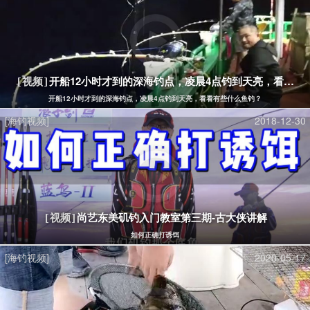
开船12小时才到的深海钓点，凌晨4点钓到天亮，看看有
[视频]
开船12小时才到的深海钓点，凌晨4点钓到天亮，看看有些什么鱼钓？
[海钓视频]
2018-12-30
尚艺东美矶钓入门教室第三期-古大侠讲解
[视频]
如何正确打诱饵
[海钓视频]
2020-05-17