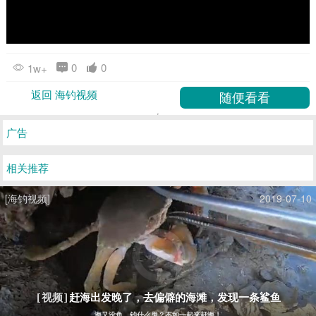
0
0
1w+
返回 海钓视频
广告
相关推荐
[海钓视频]
2019-07-10
赶海出发晚了，去偏僻的海滩，发现一条鲨鱼
[视频]
海又没鱼，钓什么鬼？不如一起来赶海！