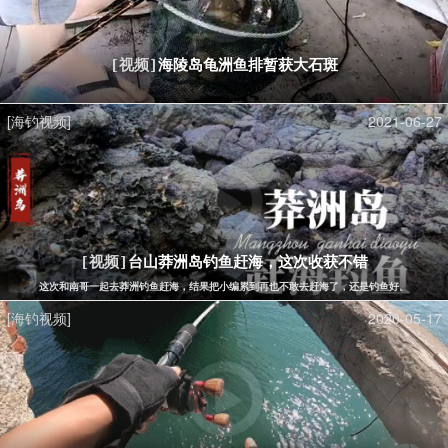
海陵岛龟洲鱼排暂获大石斑
[视频]
[海钓视频]
2021-06-27
台山莽洲岛钓鱼赶海，这次收获不错
[视频]
这次和南哥一起去莽洲钓鱼赶海，结果把小编累到再也不敢去赶海了，还是钓鱼好。
[海钓视频]
2020-05-17