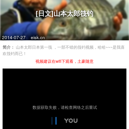
[日文]山本太郎筏钓
2014-07-27
eisk.cn
简介：
山本太郎日本第一筏 ，一部不错的筏钓视频，哈哈~~~是我喜
欢筏钓而已！
视频建议在wifi下观看，土豪随意