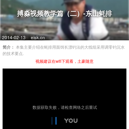
搏淼视频教学篇（二）-东山蚝排
2014-02-13
eisk.cn
简介：
本集主要介绍在蚝排用面饵长漂钓法的大线组采用调零钓沉水
的技术要点.
视频建议在wifi下观看，土豪随意