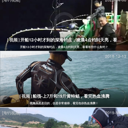
开船12小时才到的深海钓点，凌晨4点钓到天亮，看看有
[视频]
开船12小时才到的深海钓点，凌晨4点钓到天亮，看看有些什么鱼钓？
[海钓视频]
2018-12-13
船筏-上7斤和19斤黄特鲳，看完热血沸腾
[视频]
视频虽然是旧的，但是非常难得，看完包你热血沸腾！
[海钓视频]
2019-08-29