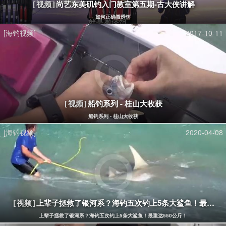
尚艺东美矶钓入门教室第五期-古大侠讲解
[视频]
如何正确撒诱饵
[海钓视频]
2017-10-11
船钓系列 - 桂山大收获
[视频]
船钓系列 - 桂山大收获
[海钓视频]
2020-04-08
上辈子拯救了银河系？海钓五次钓上5条大鲨鱼！最重达5
[视频]
上辈子拯救了银河系？海钓五次钓上5条大鲨鱼！最重达550公斤！