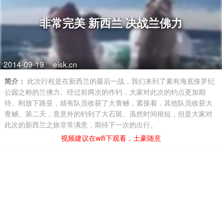
非常完美 新西兰 决战兰佛力
2014-09-19
eisk.cn
简介：
此次行程是在新西兰的最后一战，我们来到了素有海底侏罗纪
公园之称的兰佛力。经过前两次的作钓，大家对此次的钓点更加期
待。刚放下路亚，就有队员收获了大青鳡，紧接着，其他队员收获大
青鳡。第二天，竟意外的钓到了大石斑。虽然时间很短，但是大家对
此次的新西兰之旅非常满意，期待下一次的出行。
视频建议在wifi下观看，土豪随意