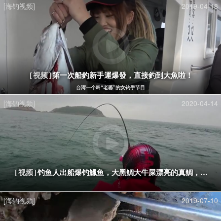
[海钓视频]
2019-04-18
第一次船釣新手運爆發，直接釣到大魚啦！
[视频]
台湾一个叫“老婆”的女钓手节目
[海钓视频]
2020-04-14
钓鱼人出船爆钓鱲鱼，大黑鲷大牛屎漂亮的真鲷，渔获
[视频]
[海钓视频]
2019-07-10