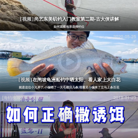
尚艺东美矶钓入门教室第二期-古大侠讲解
[视频]
如何观察地形选择钓位
[海钓视频]
2020-05-25
在闸坡龟洲船钓中晒太阳、看人家上大白花
[视频]
就是这位小兄弟了,小编晒了一天毛都没几条,他看见小编来了立马上条百花
[海钓视频]
2019-01-23