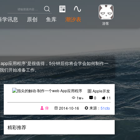
科学讯息
原创
鱼库
潮汐表
游客
b app应用程序”是很值得，5分钟后你将会学会如何制作一
让我们开始准备工作。
Apple开发
1w+
0
11
偉
来源：
2014-10-16
51cto
精彩推荐