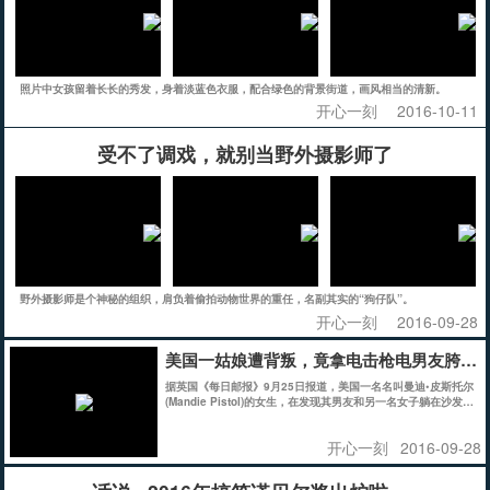
照片中女孩留着长长的秀发，身着淡蓝色衣服，配合绿色的背景街道，画风相当的清新。
开心一刻
2016-10-11
受不了调戏，就别当野外摄影师了
野外摄影师是个神秘的组织，肩负着偷拍动物世界的重任，名副其实的“狗仔队”。
开心一刻
2016-09-28
美国一姑娘遭背叛，竟拿电击枪电男友胯部
据英国《每日邮报》9月25日报道，美国一名名叫曼迪•皮斯托尔
(Mandie Pistol)的女生，在发现其男友和另一名女子躺在沙发上
后，愤怒地用泰瑟枪(一种电击枪)电击男友的胯部。这段报复视
频随即被传至网上，网友对曼迪的做法褒贬不一。
开心一刻
2016-09-28