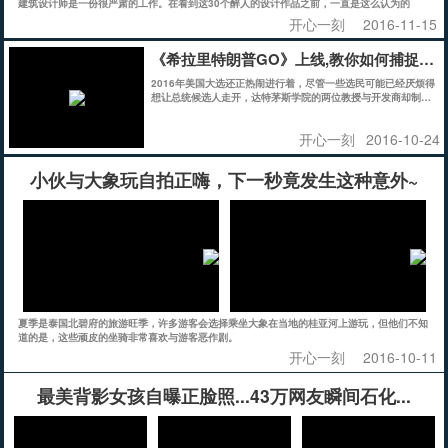
建筑设计师是一份很严肃的工作。在看到这30个醉人的设计作品之前，一直是这么认为的
开心一刻
2016-11-15
《希拉里特朗普GO》上线,教你如何捕捉川
2016年美国大选还正热闹进行着，尽管一些选民可能已经厌烦得
想让总统候选人走开，达特茅斯学院的两位教授与开发商却制作
了一个让你能在周围每一个角落都能找到川普与希拉里的游戏应
用，目前这款游戏已经在Apple Store、Google Play上线。
开心一刻
2016-10-24
小伙与大象玩自拍正嗨，下一秒竟发生这种意外~
夏季是泰国北碧府的旅游旺季，许多游客会选择乘坐大象在当地的桂亚河上游玩，但他们不知
道的是，这些顽皮的坐骑非常喜欢与游客恶作剧。
开心一刻
2016-10-11
最美背影女孩自曝正脸照...43万网友瞬间石化...