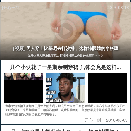
[开心一刻]
2016-08-13
男人穿上比基尼去打沙排，这群辣眼睛的小妖孽
[视频]
如果让男人穿上比基尼去打沙滩排球...会是什么画风？？？
几个小伙花了一星期亲测穿裙子,体会竟是这样...
大家都知道裙子在如今已是女生的专利，那么男生穿裙子会怎么样呢？有几个年轻的小伙子相
互约定穿了一个星期的裙子，给自己的腿一点放松的空间，当然效果是非常弹眼落睛的，实验
结束时他们都认为自己看起来时髦极了。
开心一刻
2016-08-09