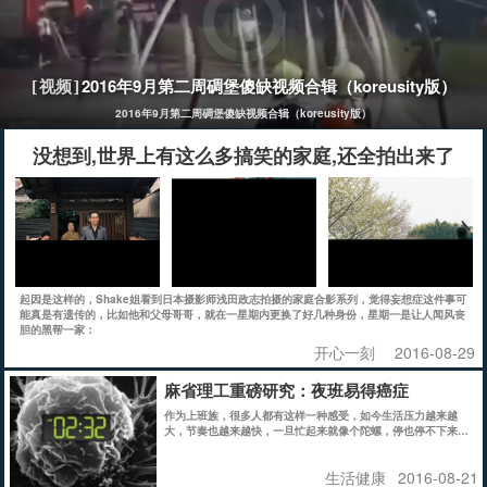
2016年9月第二周碉堡傻缺视频合辑（koreusity版）
[视频]
2016年9月第二周碉堡傻缺视频合辑（koreusity版）
没想到,世界上有这么多搞笑的家庭,还全拍出来了
起因是这样的，Shake姐看到日本摄影师浅田政志拍摄的家庭合影系列，觉得妄想症这件事可
能真是有遗传的，比如他和父母哥哥，就在一星期内更换了好几种身份，星期一是让人闻风丧
胆的黑帮一家：
开心一刻
2016-08-29
麻省理工重磅研究：夜班易得癌症
作为上班族，很多人都有这样一种感受，如今生活压力越来越
大，节奏也越来越快，一旦忙起来就像个陀螺，停也停不下来。
更糟糕的是，不少人还得上夜班，就拿美国人来说，夜班族比例
已高达 15%。不少研究已经发现，上夜班有增加罹患癌症的风
生活健康
2016-08-21
险，但其原因却始终是个谜。