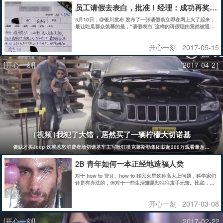
员工请假去表白，批准！经理：成功再奖80
5月10日，@银川发布 发布了一张请假条立即在网上火了起来，
最让吃瓜群众羡慕的是，“请假表白”这样的请假理由竟然被通过
了，并且总经理审批“成功（表白）报销往返路费，另奖励800
元。
开心一刻
2017-05-15
[开心一刻]
2017-04-21
我犯了大错，居然买了一辆柠檬大切诺基
[视频]
傻缺才买Jeep 这就惹怒消费者场切诺基车主写歌狂喷克莱斯勒集团获超200万观看量意外收
2B 青年如何一本正经地造福人类
对于 how to 登月、how to 移民火星这种高大上问题，科学家们
还是有办法的，但对于一些生活难题却往往束手无策。比如，人
类应该如何一本正经地使用肚脐眼（下文中将会给出答案）。
开心一刻
2017-03-08
[开心一刻]
2017-02-22