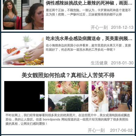
俩性感辣妹挑战史上最辣的死神椒，画面惨
最近两个正妹，不顾危险。一致认为，卡罗莱纳死神是个渣渣不
足为惧！然鹅，一声惨叫过后，正妹被辣得亲妈都不认得
开心一刻
2018-12-13
吃未洗水果会感染病菌送命，英美案例频发
在小海狸身边的英国小伙伴看来，超市里卖的水果又不脏，直接
吃就好了，何必再加一道洗水果的工序多此一举呢？
生活健康
2018-01-30
美女靓照如何拍成？真相让人苦笑不得
平时在网上，我们经常能够看到很多美女的绝美照片。在这些照片中，美女或清纯脱俗或飘忽
若仙，美的让人惊叹。但是 boredpanda 网站报道的这一组照片却无情的揭穿了很多美照拍
摄的真相，让网友们感到震惊！
开心一刻
2017-06-02