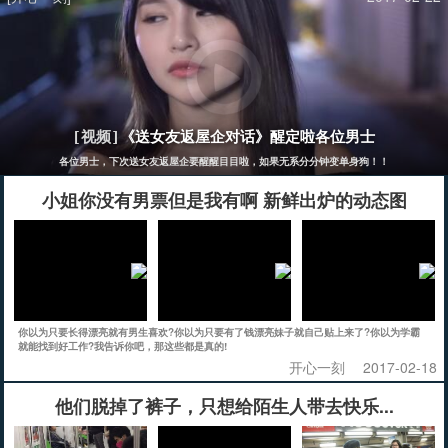
《送女友返屋企对话》醒定啦各位男士
[视频]
各位男士，下次送女友返屋企要醒醒目目啦，如果无系分分钟变单身狗！！
小姐你没有男票但是我有啊 新鲜出炉的动态图
你以为只要长得漂亮就有男生喜欢?你以为只要有了钱漂亮妹子就自己贴上来了?你以为学霸
就能找到好工作?我告诉你吧，那这些都是真的!
开心一刻
2017-02-18
他们脱掉了裤子，只想给陌生人带去快乐...