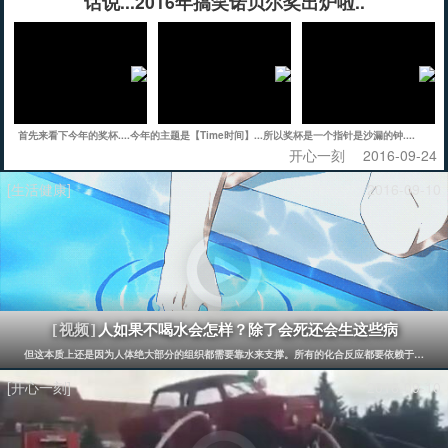
话说...2016年搞笑诺贝尔奖出炉啦..
首先来看下今年的奖杯....今年的主题是【Time时间】...所以奖杯是一个指针是沙漏的钟....
开心一刻
2016-09-24
[生活健康]
2016-09-10
人如果不喝水会怎样？除了会死还会生这些病
[视频]
但这本质上还是因为人体绝大部分的组织都需要靠水来支撑。所有的化合反应都要依赖于水。 打
[开心一刻]
2016-09-10