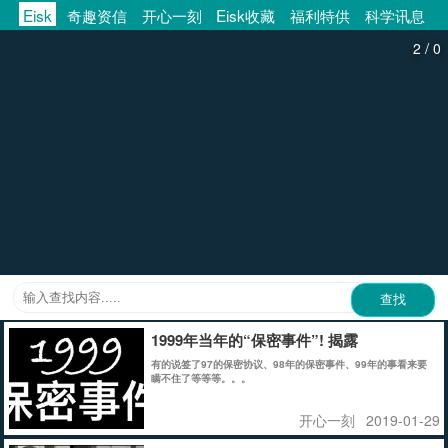
Eisk
奇趣资信
开心一刻
Eisk收藏
福利特供
科学讯息
/
2
0
1999年当年的“保密事件”! 揭露
有的说签了97的保密协议、98年的保密事件、99年的事看来要
瞒不住了等等等。。。
开心一刻
2019-01-29