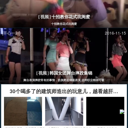
十招教你花式坑闺蜜
[视频]
十招教你花式坑闺蜜
[开心一刻]
2016-11-15
韩国女团舞台摔跤集锦
[视频]
舞台表演摔跤常有的事情，跌倒爬起继续表演,这种职业精神可敬
30个喝多了的建筑师造出的玩意儿，越看越肝儿颤