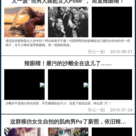
又一波“当男人摆起女人Pose”， 简直辣眼睛！
谁说这些姿势是女人的专利？男生就表示不服！外国男网友纷纷晒起自己模仿女性动作的一些
照片，令不少网友直呼辣眼睛。甩一甩我的胡须。
开心一刻
2016-08-01
辣眼睛！最污的沙雕全在这儿了……
沙雕并不是很出奇的东西，手艺精湛的也不少，但是下面的这些，特点是“污”！
开心一刻
2016-07-24
这群模仿女生自拍的肌肉男Po了新照，依旧辣眼睛