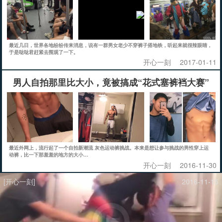
最近几日，世界各地纷纷传来消息，说有一群男女老少不穿裤子搭地铁，听起来就很辣眼睛，
于是哒哒君赶紧去围观了一下。
开心一刻
2017-01-11
男人自拍那里比大小，竟被搞成“花式塞裤裆大赛”
最近外网上，流行起了一个自拍新潮流 灰色运动裤挑战。本来是想让参与挑战的男性穿上运
动裤，比一下那羞羞的地方的大小…
开心一刻
2016-11-30
[开心一刻]
2016-11-15