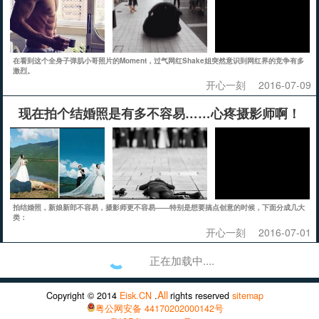
在看到这个全身子弹肌小哥照片的Moment，过气网红Shake姐突然意识到网红界的竞争有多
激烈。
开心一刻
2016-07-09
现在拍个结婚照是有多不容易……心疼摄影师啊！
拍结婚照，新娘新郎不容易，摄影师更不容易——特别是想要搞点创意的时候，下面分成几大
类：
开心一刻
2016-07-01
正在加载中....
All
Copyright © 2014
Eisk.CN
.
rights reserved
sitemap
粤公网安备 44170202000142号