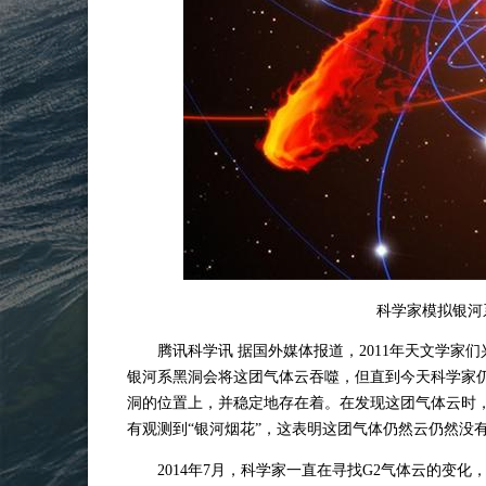
科学家模拟银河
腾讯科学
讯 据国外媒体报道，2011年
天文
学家们
银河系黑洞会将这团气体云吞噬，但直到今天科学家
洞的位置上，并稳定地存在着。在发现这团气体云时，
有观测到“银河烟花”，这表明这团气体仍然云仍然没
2014年7月，科学家一直在寻找G2气体云的变