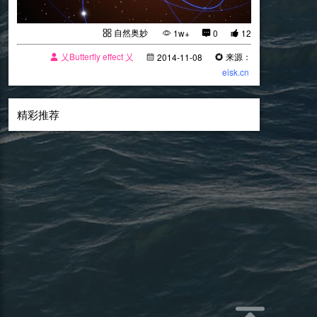
自然奥妙
1w+
0
12
乂Butterfly effect 乂
来源：
2014-11-08
eisk.cn
精彩推荐