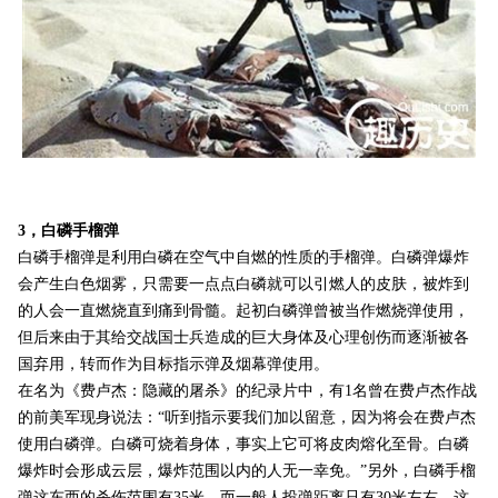
3，白磷手榴弹
白磷手榴弹是利用白磷在空气中自燃的性质的手榴弹。白磷弹爆炸
会产生白色烟雾，只需要一点点白磷就可以引燃人的皮肤，被炸到
的人会一直燃烧直到痛到骨髓。起初白磷弹曾被当作燃烧弹使用，
但后来由于其给交战国士兵造成的巨大身体及心理创伤而逐渐被各
国弃用，转而作为目标指示弹及烟幕弹使用。
在名为《费卢杰：隐藏的屠杀》的纪录片中，有1名曾在费卢杰作战
的前美军现身说法：“听到指示要我们加以留意，因为将会在费卢杰
使用白磷弹。白磷可烧着身体，事实上它可将皮肉熔化至骨。白磷
爆炸时会形成云层，爆炸范围以内的人无一幸免。”另外，白磷手榴
弹这东西的杀伤范围有35米，而一般人投弹距离只有30米左右。这