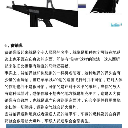
6，贫铀弹
贫铀弹听起来就是个令人厌恶的名字，就像是那种你宁可待在地狱
边上也不愿在它身边的东西。即使有“贫铀”这样的说法，这东西听
起来依旧比携带有炭疽的马蜂还要糟。
事实上，贫铀弹就和你想象的一样臭名昭著，这种炮弹的弹头含有
少量的金属铀，当它单单以400迈的速度飞行时并不可怕，它对人体
的作用也并不是很可怕，可怕的是它对于装甲的破坏，当你的敌人
有这种武器时，恐怕你最不想去的地方就是坦克里面，这是因为贫
铀弹有自锐性，也就是说当它碰到硬东西时，它会变硬并且用燃烧
来扫除一切障碍，遇到空气就会起火爆炸。
当贫铀弹遇到坦克或者运送人员的装甲车，车辆的燃料及其自身弹
药就会跟着起火爆炸，车载人员通常会全部丧生。