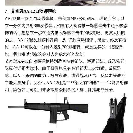
7，艾奇逊AA-12自动
霰弹
枪
AA-12是一款全自动霰弹枪，由美国MPS公司研发。理论上它可以
在一分钟内发射300发霰弹，如果有人觉得被一颗霰弹击中还不够恐
怖的话，想想在一秒钟之内被六颗霰弹击中的感觉吧。更骇人听闻
的是，AA-12能发射多种弹药，从*弹到高爆榴弹，没错，你没有看
错，AA-12可以在一分钟内发射300颗榴弹，就是这样的一把霰弹
枪，我们难以想象这会对人造成怎样的杀伤。
艾奇逊AA-12自动霰弹枪特别适合特种部队、巡逻部队、反恐怖部
队应付近距离战斗。由于霰弹枪具有在近距离上火力猛、反应迅
速，以及面杀伤的能力，故在夜战、遭遇战及伏击、反伏击等战斗
中能大显身手。另外，AA-12还是****部队的“利器”——它能发射催
泪、染色弹，可以用来驱散聚众闹事的人群，抓捕犯罪分子。