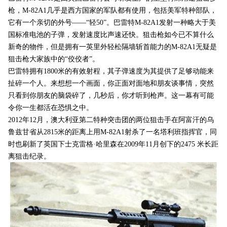
枪，M-82A1几乎是西方国家的军队都有使用，包括美军特种部队，
它有一个亲切的外号——“轻50”。巴雷特M-82A1发射一种略大于美
国标准电池的子弹，发射速度比声速还快。狙击枪如今已不算什么
新奇的物件，但是拥有一英里外轻松隔墙斩首能力的M-82A1无疑是
狙击枪大家族中的“佼佼者”。
巴雷特拥有1800米的有效射程，其子弹速度为其提供了足够动能来
扯碎一个人。来想想一个画面，你正面对面地和朋友谈事情，突然
只看到你朋友的脑袋碎了，几秒后，你才听到枪声。这一幕有可能
令你一生都活在恐惧之中。
2012年12月，澳大利亚第二特种突击团的两位狙击手在阿富汗的乌
鲁兹甘省从2815米的距离上用M-82A1射杀了一名塔利班指挥官，同
时也刷新了英国下士克雷格·哈里森在2009年11月创下的2475 米长距
离狙击纪录。