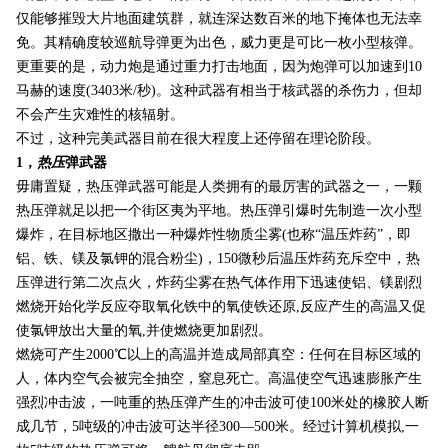
仅能够摧毁大片地面建筑群，就连深达数百米的地下掩体也无法幸
免。其精确度较巡航导弹更为出色，威力更是可比一枚小型核弹。
更重要的是，动力炮是通过重力打击地面，因为炮弹可以加速到10
马赫的速度(3403米/秒)。这种武器有相当于核武器的杀伤力，但却
不会产生灾难性的核辐射。
不过，这种完美武器目前在很大程度上还停留在理论阶段。
1，
热压
弹武器
毋庸置疑，热压弹武器可能是人类拥有的最厉害的武器之一，一颗
热压弹就足以把一个街区夷为平地。热压弹引爆时先制造一次小型
爆炸，在目标地区撒出一种爆炸性物质尘雾(也称“温压炸药”，即
铝、铁、镁及氯钾的混合粉尘)，150微秒后温压炸药充斥空中，热
压弹进行第二次点火，炸药尘雾在热气体作用下迅速使铝、镁剧烈
燃烧开始化学反应夺取氧化铁中的氧使铁还原,反应产生的高温又促
使氯钾放出大量的氧,并使燃烧更加剧烈。
燃烧可产生2000℃以上的高温并造成局部真空：任何在目标区域的
人，体内空气会被完全抽空，窒息死亡。高温使空气迅速膨胀产生
强烈冲击波，一吨重的热压弹产生的冲击波可使100米处的橡胶人断
成几节，5吨级的冲击波可达半径300—500米。经过计算机模拟,一