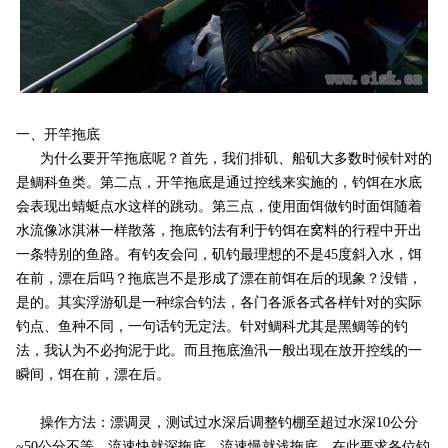
一、开竿拖底
为什么要开竿拖底呢？首先，我们排矶、船矶大多数时候针对的
是鲷科鱼类。第二点，开竿拖底是通过控线来实施的，钓饵在水底
会表现出蜻蜓点水这样的跳动。第三点，使用面饵做钓时面饵随着
水流像冰淇淋一样散落，拖底钓法有利于钓饵在窝料的行程中开出
一条特别的鱼路。有钓友会问，矶钓最理想的不是45度斜入水，饵
在前，漂在后吗？拖底岂不是形成了漂在前饵在后的现象？没错，
是的。其实浮游矶是一种综合钓法，各门各派各式各样针对的实际
钓点、鱼种不同，一句话钓无定法。针对鲷科尤其是黑鲷等的钓
法，我认为不必拘泥于此。而且拖底渔汛一般出现在放开控线的一
瞬间，饵在前，漂在后。
操作方法：漂调灵，测试过水深后调整钓棚至超过水深10公分
~50公分不等，流速快就深拖底，流速慢就浅拖底。在此要求各位钓