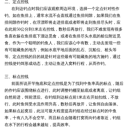
二、定点控线
在到达钓点时我们应该观察周边环境，选择一个定点针对性作
钓。如在鱼排上，通常水流不会直线通过鱼排间隙，如果我们在鱼
排间隙作钓时，在浮漂即将走进排底或者即将走到鱼排尽头时，应
在此前50公分到1米左右控线，数秒后再放行。我们不难发现有很多
鱼喜欢躲在鱼排底下溜达觅食，或者在鱼排尽头水底的桩位附近觅
食。作为一个聪明的钓鱼人，我们应该心中有数，主动去发现一些
有可能藏鱼的地方，例如水底平地后面的乱石、沉船位、桩头等
等。定点控线的目的就是针对这些最有可能藏鱼的地方施钓，通过
控线使钓饵形成动态，主动让鱼进入窝料行程，从而作钓。
三、标点控线
前面所说开竿拖底和定点控线是为了找到中鱼率高的标点，随后
的作钓应该围绕标点进行。此时调整钓棚至贴底或者离底，让钓组
自然前进，饵前漂后。在钓组到达标点前1米左右开始扣线，不放
行。此时鱼饵受水流作用升高，数秒后再放开，让鱼饵自由落体。
如果标点起窝后，此法可最大程度提高钓组在经过标点时的中鱼
率，十有八九不会空竿。而且标点会随着打窝而向钓者靠近，钓组
在水下的行程会越来越短，提高效率。