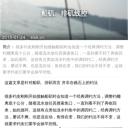
船矶、排矶线控
2015-01-24
eisk.cn
简介：
很多钓友刚刚开始接触船矶时会知道一个经典调钓方法，调整
钓棚离底十公分，随着流水放任其搜索鱼口，一直到看不到了再收回
来，如此循环。这就有点类似淡水钓鱼中的调四钓二，经典调钓方
法，屡试不爽。但是流在动，鱼情在变，我们的钓法不得不变，这就
要求钓友们要学会操竿控线。
这篇文章是针对船矶、排矶而言 并非在礁石上的钓法
很多钓友刚刚开始接触船矶时会知道一个经典调钓方法，调整钓棚
离底十公分，随着流水放任其搜索鱼口，一直到看不到了再收回
来，如此循环。这就有点类似淡水钓鱼中的调四钓二，经典调钓方
法，屡试不爽。但是流在动，鱼情在变，我们的钓法不得不变，这
就要求钓友们要学会操竿控线。