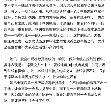
友不要再一味以浮漂作为渔汛参考，综合结合鱼线和竿尖来判断渔
汛，总之，一切为我所用。从钓组到达钓棚开始，中指或食指按住
线杯，至感觉到钓饵已走在前方停留10秒，放开控线手指，小幅度
抽竿让其出线，此时由于钓饵拖底，浮漂先行，拖着钓饵前行一段
距离后，重复控线。钓饵在操控和水流的作用之下便会在水底呈到
底——拖底行走——跳跃——拖底行走。。。这样的状态。海鱼一
般逆流觅食，在多次试验这种钓法之后发现诱鱼效率相当高，尤其
是在鱼密度不大或者鱼活性不高的时候。
渔汛一般会出现在放开控线的一瞬间，偶尔出线在控线过程中。
具体表现是1、浮漂没入水中 2、要线速度加快或者减慢，并可以看
到鱼线有异动 3、吃口凶猛时直接拉动竿尖 4、虚线掌握不好，又由
于浮漂本来就因拖底没入水中，什么动静也没有
渔汛出现后第一反应应该再轻挑竿尖，在不拉动鱼的情况下出一
手线，让鱼再吃一会儿，扬竿中鱼。而不是一出现动静马上就扬
竿，因为鲷科鱼的警觉性比较强，喜欢叼着东西过一会儿调头再
吃，迅速扬竿往往会扑了个空。