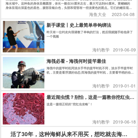
海水域中。这种鱼的身体呈椭圆形，体长一般在30厘米左右，最大可达到60厘米。黄鳍鲷的
身体呈现出深蓝色的底色，腹部呈银白色，头部和背部有一些淡黄色的斑点。它们的鳍呈现出
明显的黄色，因此得名黄鳍鲷。
海鱼大全
2023-04-08
新手课堂丨史上最简单串钩绑法
昨天有一位钓友向我请教了串钩的打法，然后我就随手给他录了
一个视频
海钓教学
2019-06-09
海筏必看 - 海筏何时提竿最佳
海筏中的提竿时机同淡水手竿的提竿时机不同，淡水手竿提竿时
机，主要是看浮漂的动态;而海筏的提竿时机，主要看竿梢的动态
情况来判断确定。
海钓教学
2019-01-01
最近闹虫慌？别怕，这是一篇教你挖红虫的
这是一篇很正经的“挖红虫攻略”！
海钓教学
2019-06-18
活了30年，这种海鲜从来不用买，想吃就去海边挖