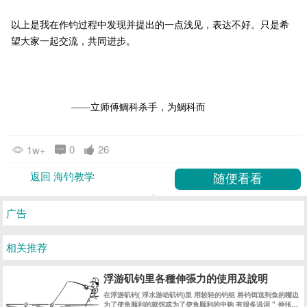
以上是我在作钓过程中发现并提出的一点浅见，表达不好。只是希
望大家一起交流，共同进步。
——立师傅鲷科杀手，为鲷科而
0
26
1w+
返回 海钓教学
广告
相关推荐
浮游矶钓里各種伸張力的使用及說明
在浮游矶钓( 浮水游动矶钓)里 用较轻的钓组 将钓饵送到鱼的嘴边
为了使鱼顺利的就饵或为了使鱼顺利的中钩 有很多说词 " 伸张拉