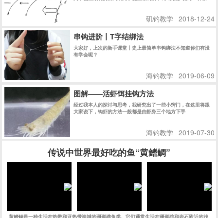
直力" " 引诱" "主线修正" 等等 说法 严格说来 都有不同的意思 !
简单的说法 都是为了鱼吃饵时 使浮标的 “鱼讯” 明显的显示出来
矶钓教学
2018-12-24
! 而迅速的使钓鱼者在第一时间内 知道鱼在吃食的信息 而采取相
应的措施 !
串钩进阶丨T字结绑法
大家好，上次的新手课堂丨史上最简单串钩绑法不知道你们有没
有学会呢？
海钓教学
2019-06-09
图解——活虾饵挂钩方法
经过我本人的探讨与思考，我研究出了一些小窍门，在这里将跟
大家说下，钩虾的方法一般都是由虾身三个地方下手
海钓教学
2019-07-30
传说中世界最好吃的鱼“黄鳍鲷”
黄鳍鲷是一种生活在热带和亚热带海域的珊瑚礁鱼类。它们通常生活在珊瑚礁和岩石附近的浅