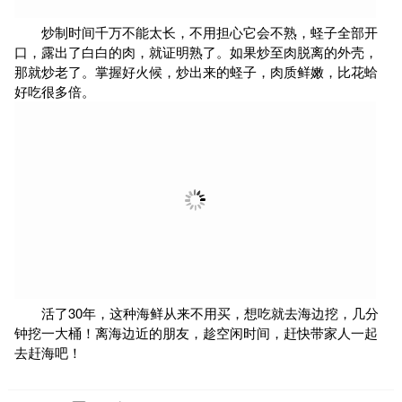
加入适量盐，继续翻炒，炒至蛏子都开口，即可出锅。
炒制时间千万不能太长，不用担心它会不熟，蛏子全部开
口，露出了白白的肉，就证明熟了。如果炒至肉脱离的外壳，
那就炒老了。掌握好火候，炒出来的蛏子，肉质鲜嫩，比花蛤
好吃很多倍。
活了30年，这种海鲜从来不用买，想吃就去海边挖，几分
钟挖一大桶！离海边近的朋友，趁空闲时间，赶快带家人一起
去赶海吧！