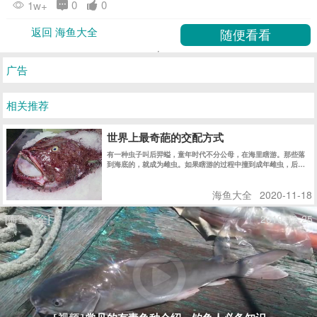
0
0
1w+
返回 海鱼大全
广告
相关推荐
世界上最奇葩的交配方式
有一种虫子叫后羿螠，童年时代不分公母，在海里瞎游。那些落
到海底的，就成为雌虫。如果瞎游的过程中撞到成年雌虫，后螠
儿童就进入这只雌虫的身体里，来到它的子宫，发育成一只雄
性，从此在那里生活到性成熟，然后直接和身边现成的卵子结
海鱼大全
2020-11-18
合。
[海鱼大全]
2019-12-25