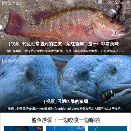
海鱼大全
2020-04-29
[海鱼大全]
2023-04-15
钓鱼经常遇到的红友（紫红笛鲷）是一种非常美味的鱼
[视频]
紫红笛鲷是一种深受钓鱼爱好者喜爱的鱼类，也是一款非常美味的食材。它的体型较小，一般长
[海鱼大全]
2019-07-17
丑陋凶暴的狼鳚
[视频]
狼鳚，鲈形目(Perciformes)狼鳚科(Anarhichadidae)9种分布于北大西洋与北
鲨鱼厚爱：一边咬咬一边啪啪