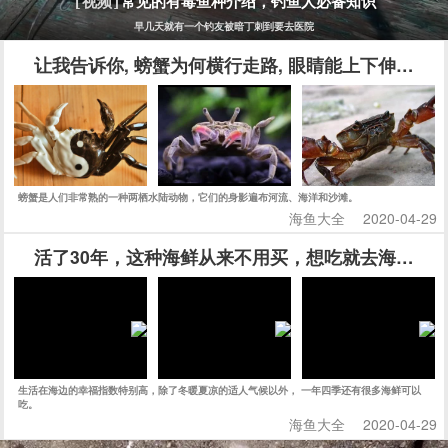
常见的有毒鱼种介绍，钓鱼人必备知识
[视频]
早几天就有一个钓友被暗丁刺到要去医院
让我告诉你, 螃蟹为何横行走路, 眼睛能上下伸缩, 
螃蟹是人们非常熟的一种两栖水陆动物，它们的身影遍布河流、海洋和沙滩。
海鱼大全
2020-04-29
活了30年，这种海鲜从来不用买，想吃就去海边挖
生活在海边的幸福指数特别高，除了冬暖夏凉的适人气候以外， 一年四季还有很多海鲜可以
吃。