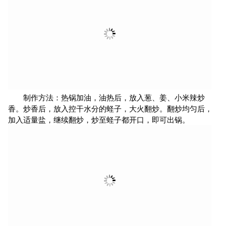
辣炒蛏子的做法：
准备食材：蛏子、葱、姜、小米辣、杭椒、盐、食用油。
制作方法：热锅加油，油热后，放入葱、姜、小米辣炒
香。炒香后，放入控干水分的蛏子，大火翻炒。翻炒均匀后，