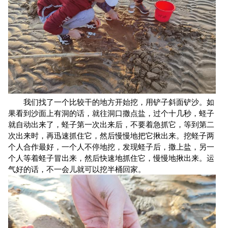
我们找了一个比较干的地方开始挖，用铲子斜面铲沙。如
果看到沙面上有洞的话，就往洞口撒点盐，过个十几秒，蛏子
就自动出来了，蛏子第一次出来后，不要着急抓它，等到第二
次出来时，再迅速抓住它，然后慢慢地把它揪出来。挖蛏子两
个人合作最好，一个人不停地挖，发现蛏子后，撒上盐，另一
个人等着蛏子冒出来，然后快速地抓住它，慢慢地揪出来。运
气好的话，不一会儿就可以挖半桶回家。