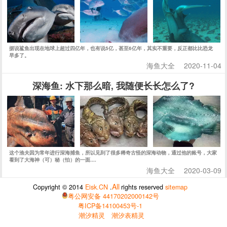
据说鲨鱼出现在地球上超过四亿年，也有说5亿，甚至6亿年，其实不重要，反正都比比恐龙
早多了。
海鱼大全
2020-11-04
深海鱼: 水下那么暗, 我随便长长怎么了?
这个渔夫因为常年进行深海捕鱼，所以见到了很多稀奇古怪的深海动物，通过他的账号，大家
看到了大海神（可）秘（怕）的一面....
海鱼大全
2020-03-09
All
Copyright © 2014
Eisk.CN
.
rights reserved
sitemap
粤公网安备 44170202000142号
粤ICP备14100453号-1