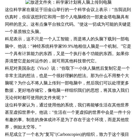
这位科学家在最近于旧金山举行的一个科学会议上表示：“当我说到
仿真时，你应该想到它和用一部个人电脑模仿一部麦金塔电脑具有
同样的意义。这有点像平台独立代码。”使这一切成为可能的关键是
一个基质独立头脑。
科尼表示，这不只是一个人工智能，而是将人的头脑下载到一部电
脑中。他说：“神经系统科学家99.9%地相信人脑是一个机制。”它是
一个具有计算能力的东西，又是一个执行各个功能的东西。如果你
弄清楚它是如何运作的，就可用其他科技替代它。
科尼对美国杂志《Vice》说：“你取下一小块人脑然后复制它是一个
非常主流的想法，也是一个很好理解的想法。那为什么不用整个大
脑呢？为什么不将人脑上传到一部电脑中，然后我们可以处理更多
数据，更好地存储它，像电脑一样组织我们的思想，将其放入我们
无论何时都可使用的文件夹呢？”
这位科学家认为，通过使用他的系统，我们将能够生活在其他世界
甚至虚拟世界中。他说：“生活在一个更虚拟的世界中会是一件十分
有趣的事。制造的身体或许不是为了存在于这个环境，而是其他世
界，例如太空等。”
科尼成立了一个名为“复写”(Carboncopies)的组织，致力于这个项目