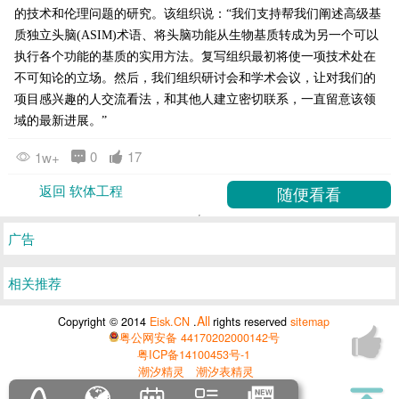
的技术和伦理问题的研究。该组织说：“我们支持帮我们阐述高级基
质独立头脑(ASIM)术语、将头脑功能从生物基质转成为另一个可以
执行各个功能的基质的实用方法。复写组织最初将使一项技术处在
不可知论的立场。然后，我们组织研讨会和学术会议，让对我们的
项目感兴趣的人交流看法，和其他人建立密切联系，一直留意该领
域的最新进展。”
0
17
1w+
返回 软体工程
广告
相关推荐
All
Copyright © 2014
Eisk.CN
.
rights reserved
sitemap
粤公网安备 44170202000142号
粤ICP备14100453号-1
潮汐精灵
潮汐表精灵