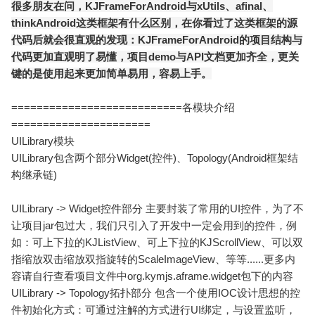
很多朋友在问，KJFrameForAndroid与xUtils、afinal、
thinkAndroid这类框架有什么区别，在你看过了这类框架的源
代码后就会很直观的发现：KJFrameForAndroid的项目结构与
代码更加直观明了易懂，项目demo与API文档更加齐全，更关
键的是使用起来更加简单易用，容易上手。
===========================各模块介绍
======================
UILibrary模块
UILibrary包含两个部分Widget(控件)、Topology(Android框架结
构继承链)
UILibrary -> Widget控件部分 主要封装了常用的UI控件，为了不
让项目jar包过大，我们只引入了开发中一定会用到的控件，例
如：可上下拉的KJListView、可上下拉的KJScrollView、可以双
指缩放双击缩放双指旋转的ScaleImageView、等等......更多内
容请自行查看项目文件中org.kymjs.aframe.widget包下的内容
UILibrary -> Topology拓扑部分 包含一个使用IOC设计思想的控
件初始化方式：可通过注解的方式进行UI绑定，与设置监听，