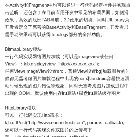
在Activity和Fragment中均可以通过一行代码绑定控件并实现点
击监听；还包含了在目前应用开发中常见的布局界面，如侧滑
效果，高效的底部TAB导航，3D效果的切换。同时UILibrary为
开发者定义了完善的BaseActivity和BaseFragment，开发者只
需手动继承就可以获得Topology部分的全部功能。
BitmapLibrary模块
一行代码实现网络图片加载（可以是imageview或任何
View）：kjb.display(view, "http://xxx.xxx.xxx");
任何View(ImageView设置src，普通View设置bg)加载图片的时
候都无需考虑图片加载过程中出现的oom和android容器快速滑
动时候出现的图片错位等现象，同时无需考虑图片加载过程中
出现的OOM。默认使用内存lru算法+磁盘lru算法缓存图片
HttpLibrary模块
可以一行代码实现Http请求：
kjh.urlPost("http://www.eoeandroid.com", params, callback);
还可以一行代码实现文件或图片的上传与下