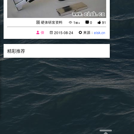
硬体研发资料
1w+
0
91
偉
来源：
2015-08-24
eisk.cn
精彩推荐