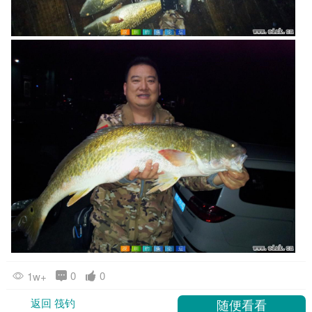
0
0
1w+
返回 筏钓