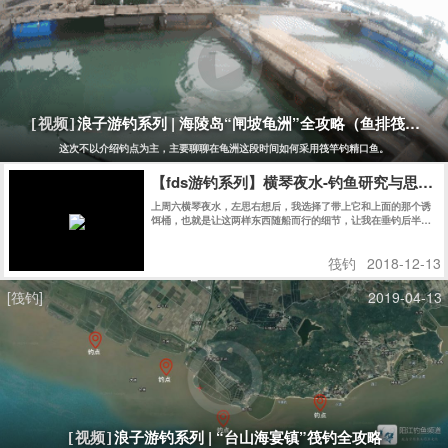
浪子游钓系列 | 海陵岛“闸坡龟洲”全攻略（鱼排筏钓）
[视频]
这次不以介绍钓点为主，主要聊聊在龟洲这段时间如何采用筏竿钓精口鱼。
【fds游钓系列】横琴夜水-钓鱼研究与思考
上周六横琴夜水，左思右想后，我选择了带上它和上面的那个诱
饵桶，也就是让这两样东西随船而行的细节，让我在垂钓后半
段，最艰难的时刻，为之一振，并赢下夜水的后半场。
筏钓
2018-12-13
[筏钓]
2019-04-13
浪子游钓系列 | “台山海宴镇”筏钓全攻略
[视频]