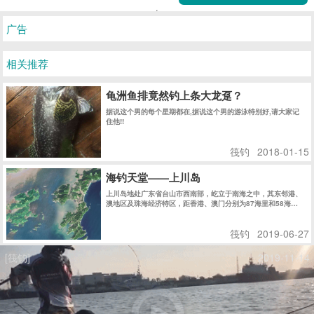
广告
相关推荐
龟洲鱼排竟然钓上条大龙趸？
据说这个男的每个星期都在,据说这个男的游泳特别好,请大家记
住他!!
筏钓
2018-01-15
海钓天堂——上川岛
上川岛地处广东省台山市西南部，屹立于南海之中，其东邻港、
澳地区及珠海经济特区，距香港、澳门分别为87海里和58海
里........
筏钓
2019-06-27
[筏钓]
2019-11-14