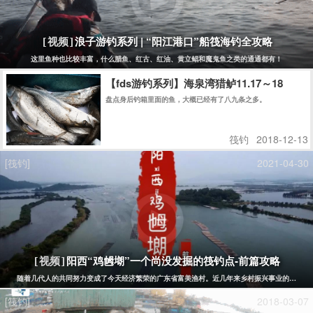
浪子游钓系列 | “阳江港口”船筏海钓全攻略
[视频]
这里鱼种也比较丰富，什么腊鱼、红古、红油、黄立鲳和魔鬼鱼之类的通通都有！
【fds游钓系列】海泉湾猎鲈11.17～18
盘点身后钓箱里面的鱼，大概已经有了八九条之多。
筏钓
2018-12-13
[筏钓]
2021-04-30
阳西“鸡乸㙟”一个尚没发掘的筏钓点-前篇攻略
[视频]
随着几代人的共同努力变成了今天经济繁荣的广东省富美渔村。近几年来乡村振兴事业的发展，
[筏钓]
2018-03-07