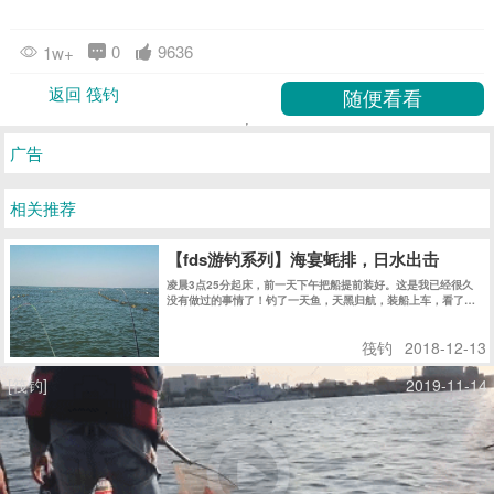
筏钓
2018-12-13
龟洲鱼排竟然钓上条大龙趸？
据说这个男的每个星期都在,据说这个男的游泳特别好,请大家记
住他!!
筏钓
2018-01-15
[筏钓]
2019-04-13
浪子游钓系列 | “台山海宴镇”筏钓全攻略
[视频]
平均每天40-50斤黄脚和花滑，这是多么恐怖的一个事实，所以小编一直为这些小伙伴保密没有报道
【fds游钓系列】海泉湾猎鲈11.17～18
盘点身后钓箱里面的鱼，大概已经有了八九条之多。