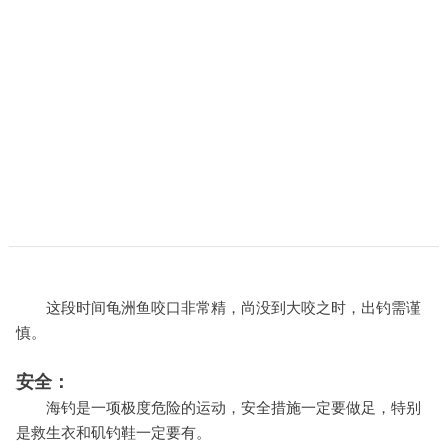
浪子游钓系列 | “阳江港口”船筏海钓全攻略
[视频]
这里鱼种也比较丰富，什么腊鱼、红古、红油、黄立鲳和魔鬼鱼之类的通通都有！
[筏钓]
2021-04-29
阳江市“北津”离市区最近的海钓点-船筏攻略篇
[视频]
这是离阳江市区最近的一个海钓钓点，一个非常适合船筏的地方。
【fds游钓系列】横琴夜水-钓鱼研究与思考
上周六横琴夜水，左思右想后，我选择了带上它和上面的那个诱
饵桶，也就是让这两样东西随船而行的细节，让我在垂钓后半
段，最艰难的时刻，为之一振，并赢下夜水的后半场。