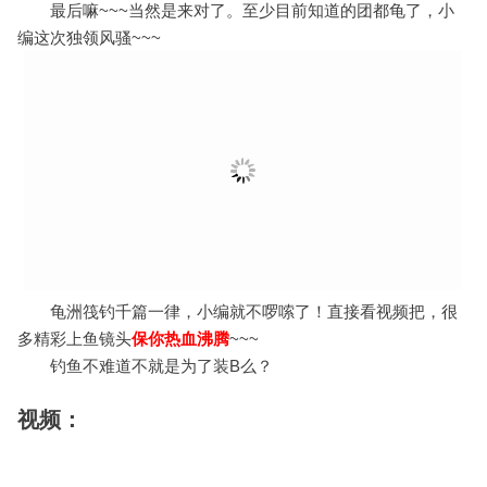
安全：
海钓是一项极度危险的运动，安全措施一定要做足，特别
是救生衣和矶钓鞋一定要有。
0
9636
1w+
返回 筏钓
广告
相关推荐
【fds游钓系列】海宴蚝排，日水出击
凌晨3点25分起床，前一天下午把船提前装好。这是我已经很久
没有做过的事情了！钓了一天鱼，天黑归航，装船上车，看了一
下时间是21点21分........
筏钓
2018-12-13
[筏钓]
2019-11-14