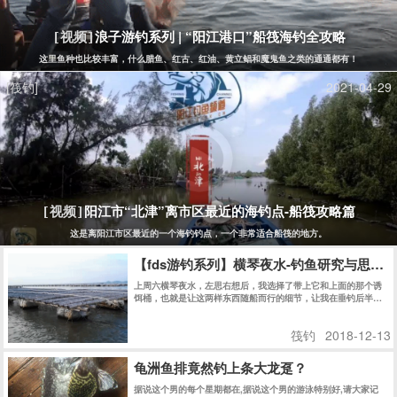
筏钓
2018-12-13
[筏钓]
2020-05-31
只要去得多，总能遇上巨物，上11斤大石斑-阳江港口船
[视频]
我还是从前那个小编,没有一丝丝改变,时间只不过是考验,种在心中龟念丝毫未减~~眼前这个小编,
All
Copyright © 2014
Eisk.CN
.
rights reserved
sitemap
粤公网安备 44170202000142号
粤ICP备14100453号-1
潮汐精灵
潮汐表精灵