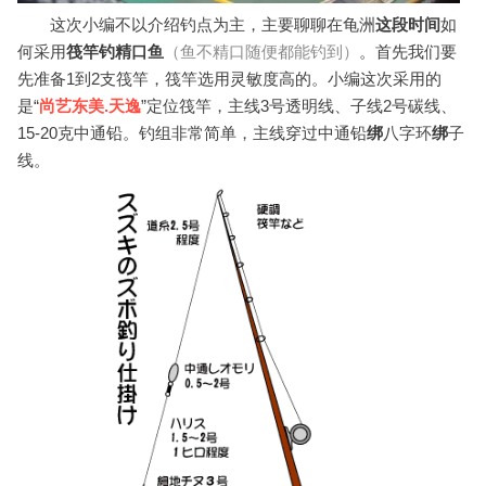
这次小编不以介绍钓点为主，主要聊聊在龟洲
这段时间
如
何采用
筏竿钓精口鱼
（鱼不精口随便都能钓到）
。首先我们要
先准备1到2支筏竿，筏竿选用灵敏度高的。小编这次采用的
是“
尚艺东美.天逸
”定位筏竿，主线3号透明线、子线2号碳线、
15-20克中通铅。
钓组非常简单，主线穿过中通铅
绑
八字环
绑
子
线。