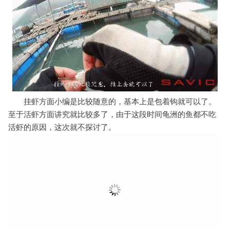
至于活虾方面讲究就比较多了，由于这段时间龟洲的鱼都不吃
活虾的原因，这次就不探讨了。
鱼吃饵后很多时候要挑逗一下，挑逗的方式有很多种。其
中一种是压竿和放线，通过松线来降低鱼儿的警惕性，特别是
黄脚这种喜欢拖一会饵才下口的鱼。另外一种常用的是轻轻提
竿，让鱼以为鱼饵要逃跑而大口抢饵。
到底该采用哪种方式小编也无法提前知道，只能慢慢来试
验把。今天的鱼采用提竿的方式比较有效，当竿尾出现信号稍
微大一点立马抽就可以了。
气温刚回暖，鱼儿的活跃度不高。3斤以下的沙腊基本是不
可能扯断2号的子线，大可放心弓鱼。视频中小编弓鱼那么久纯
粹是弓来玩的，不溜一下怎么对得起自己~~~
小编模式：
因为工作比较忙，都不确定周末有没有时间去钓鱼，所以