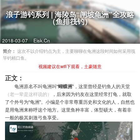
浪子游钓系列 | 海陵岛“闸坡龟洲”全攻略
（鱼排筏钓）
2018-03-07
Eisk.Cn
简介：
这次不以介绍钓点为主，主要聊聊在龟洲这段时间如何采用筏
竿钓精口鱼。
视频建议在wifi下观看，土豪随意
正文
：
龟洲原名不叫龟洲叫“
蝴蝶洲
”，这里曾经是钓鱼人的天堂
（老一辈是这样说的）
，后来因为钓友在这里经常打龟，就取
了个外号为
“
龟洲
”
。小编是个非常尊重历史和文化的人，自然也
是用龟洲来称呼这个地方。
这里
鱼种丰富，体型硕大，有着非
一般的极其刺激弓鱼享受。