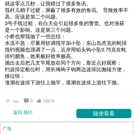
就这零点几秒，让我错过了很多鱼讯。
筏杆儿稍子过硬，屏蔽了很多有效的鱼讯。 导致效率不
高。应该是第二个问题。
3号子线过粗，在白天会引起很多鱼的警觉。也对渔获
是一个影响。这是第三个问题。
小桥也帮我做了一些总结：
水流不急，尽量用软调筏竿加小坠；东山岛杰克的蚝排
筏钓视频也强调了一点，近岸用铅头钩小坠0.75克在蚝
排钓腊鱼，效果极好效率极高。
抛出去后把几支竿尾放在同个方向，靠近点好观察；
钓波排定船位时，用长绳钩子钩两边波排比抛锚方便，
移位快；
涨潮在波排下游往上抛竿，退潮在波排上游往下抛。
0
16616
1w+
返回 筏钓
广告