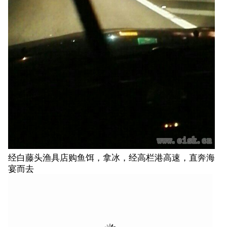
经白藤头渔具店购鱼饵，拿冰，经高栏港高速，直奔海
宴而去