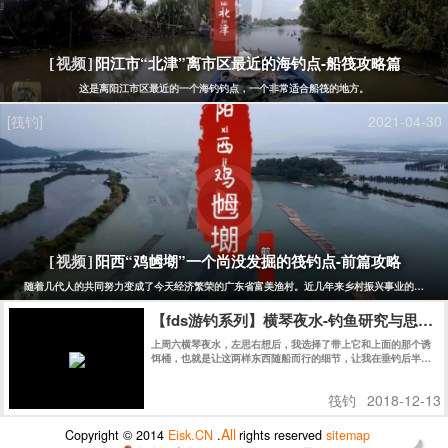
阳江市“北津”离市区最近的海钓点-船筏攻略篇
[视频]
这是离阳江市区最近的一个海钓钓点，一个非常适合船筏的地方。
[筏钓]
2021-04-30
阳西“鸡乸㙟”一个尚没发掘的筏钓点-前篇攻略
[视频]
随着几代人的共同努力变成了今天经济繁荣的广东省富美渔村。近几年来乡村振兴事业的发展，
【fds游钓系列】横琴夜水-钓鱼研究与思考
上周六横琴夜水，左思右想后，我选择了带上它和上面的那个诱
饵桶，也就是让这两样东西随船而行的细节，让我在垂钓后半
段，最艰难的时刻，为之一振，并赢下夜水的后半场。
筏钓
2018-12-13
All
Copyright © 2014
Eisk.CN
.
rights reserved
sitemap