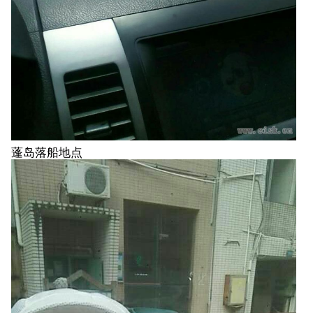
蓬岛落船地点