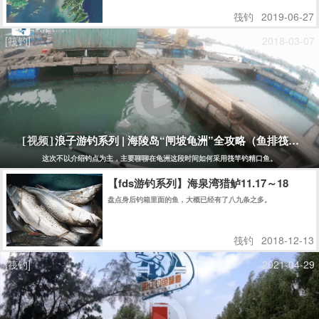
筏钓
2019-06-27
[筏钓]
2018-03-07
浪子游钓系列 | 海陵岛“闸坡龟洲”全攻略（鱼排筏钓）
[视频]
这次不以介绍钓点为主，主要聊聊在龟洲这段时间如何采用筏竿钓精口鱼。
【fds游钓系列】海泉湾猎鲈11.17～18
盘点身后钓箱里面的鱼，大概已经有了八九条之多。
筏钓
2018-12-13
[筏钓]
2021-04-29