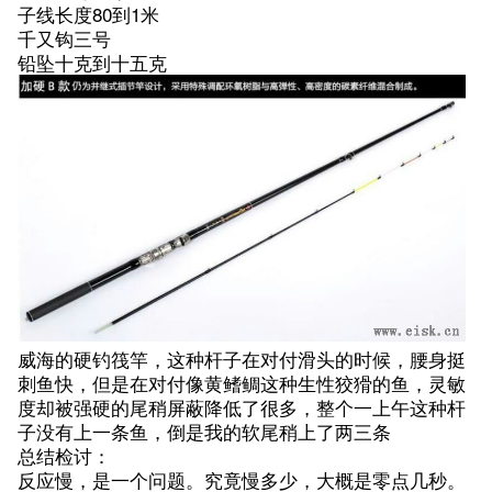
子线长度80到1米
千又钩三号
铅坠十克到十五克
威海的硬钓筏竿，这种杆子在对付滑头的时候，腰身挺
刺鱼快，但是在对付像黄鳍鲷这种生性狡猾的鱼，灵敏
度却被强硬的尾稍屏蔽降低了很多，整个一上午这种杆
子没有上一条鱼，倒是我的软尾稍上了两三条
总结检讨：
反应慢，是一个问题。究竟慢多少，大概是零点几秒。