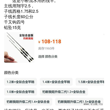
这是小桥流水用的筏竿。
主线用翔宇2.5，
子线西格1.75和2.5
子线长度60公分
千又钩四号
铅坠15克