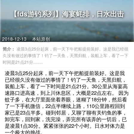
【fds游钓系列】海宴蚝排，日水出击
2018-12-13
本站原创
简介：
凌晨3点25分起床，前一天下午把船提前装好。这是我已经很
久没有做过的事情了！钓了一天鱼，天黑归航，装船上车，看了一下
时间是21点21分........
凌晨3点25分起床，前一天下午把船提前装好。这是我
已经很久没有做过的事情了！钓了一天鱼，天黑归航，
装船上车，看了一下时间是21点21分。30公里从海宴高
速路口进高速，到上川休息区，大概是22点左右。 因为
蚊子多，在大厅里面坐着养眼，迷糊了18分钟，然后看
了一下手机微信，22点半继续上路，110公里路程回到
家已是23点半多。碰到邻居，又聊了聊有关钓鱼的事，
卸完车，回到家，洗完澡，弄完所有该弄的一切后，已
是凌晨1点30分。紧紧张张的22个小时。日水对体力是
一个极大的挑战。