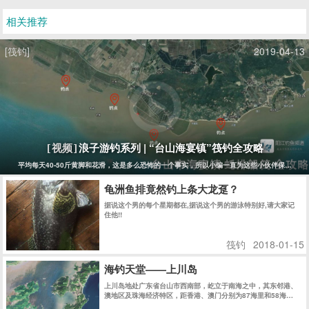
相关推荐
[筏钓]
2019-04-13
浪子游钓系列 | “台山海宴镇”筏钓全攻略
[视频]
平均每天40-50斤黄脚和花滑，这是多么恐怖的一个事实，所以小编一直为这些小伙伴保密没有报道
龟洲鱼排竟然钓上条大龙趸？
据说这个男的每个星期都在,据说这个男的游泳特别好,请大家记
住他!!
筏钓
2018-01-15
海钓天堂——上川岛
上川岛地处广东省台山市西南部，屹立于南海之中，其东邻港、
澳地区及珠海经济特区，距香港、澳门分别为87海里和58海
里........