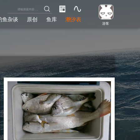
钓鱼杂谈
原创
鱼库
潮汐表
游客