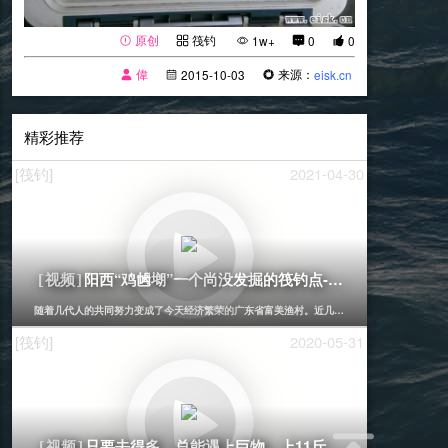
原创
筏钓
1w+
0
0
偉
来源：
2015-10-03
eisk.cn
精彩推荐
[筏钓]
2021-04-30
阳西“鸡乸㙟”一个尚没发掘的筏钓点-前篇攻略
[视频]
随着几代人的共同努力变成了今天经济繁荣的广东省富美渔村。近几年来乡村振兴事业的发展
[筏钓]
2020-05-31
只要去得多，总能遇上巨物，上11斤大石斑-阳江港口
[视频]