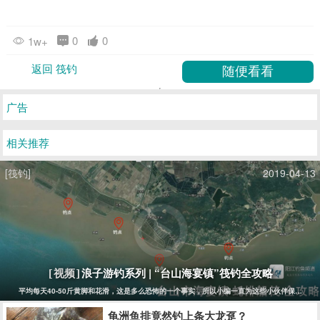
0
0
1w+
返回 筏钓
广告
相关推荐
[筏钓]
2019-04-13
浪子游钓系列 | “台山海宴镇”筏钓全攻略
[视频]
平均每天40-50斤黄脚和花滑，这是多么恐怖的一个事实，所以小编一直为这些小伙伴保密没有报道
龟洲鱼排竟然钓上条大龙趸？