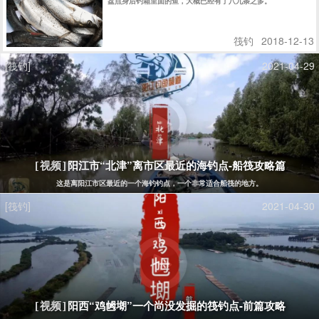
盘点身后钓箱里面的鱼，大概已经有了八九条之多。
筏钓
2018-12-13
[筏钓]
2021-04-29
阳江市“北津”离市区最近的海钓点-船筏攻略篇
[视频]
这是离阳江市区最近的一个海钓钓点，一个非常适合船筏的地方。
[筏钓]
2021-04-30
阳西“鸡乸㙟”一个尚没发掘的筏钓点-前篇攻略
[视频]