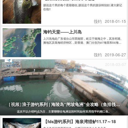
据说这个男的每个星期都在,据说这个男的游泳特别好,请大家记
住他!!
筏钓
2018-01-15
海钓天堂——上川岛
上川岛地处广东省台山市西南部，屹立于南海之中，其东邻港、
澳地区及珠海经济特区，距香港、澳门分别为87海里和58海
里........
筏钓
2019-06-27
[筏钓]
2018-03-07
浪子游钓系列 | 海陵岛“闸坡龟洲”全攻略（鱼排筏钓）
[视频]
这次不以介绍钓点为主，主要聊聊在龟洲这段时间如何采用筏竿钓精口鱼。
【fds游钓系列】海泉湾猎鲈11.17～18