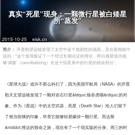
真实“死星”现身：一颗微行星被白矮星
所“蒸发”
2015-10-25
eisk.cn
简介：
开普勒望远镜发现了太空中这个戏剧性的场面，其在新闻稿中
说到：“这个发现验证了一个经过长期论证的理论，即白矮星或许能
够‘调拨’（cannibalizing）在这个恒星系中的行星的残余部分”。
《星球大战》或许不那么科幻了，因为美国宇航局（NASA）的开普
勒天文望远镜发现了一颗对岩石行星&ldquo;狼吞虎咽&rdquo;的对
象。作为《星战》中的太空武器，死星（Death Star）给人们留下
了相当惊悚的印象，毕竟它能够轻易爆掉一颗行星。而达斯
&middot;维达的致命之旅，现在有了一个现实版的分身。周三的时