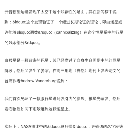
开普勒望远镜发现了太空中这个戏剧性的场面，其在新闻稿中说
到：&ldquo;这个发现验证了一个经过长期论证的理论，即白矮星或
许能够&lsquo;调拨&rsquo;（cannibalizing）在这个恒星系中的行星
的残余部分&rdquo;。
白矮星是一颗致密的死星，其已经度过了自身生命周期中的红巨星
阶段，然后又发生了萎缩。在周三那期《自然》期刊上发表论文的
首席作者Andrew Vanderburg说到：
我们首次见证了一颗微行星遭到强引力的撕裂、被星光蒸发、然后
岩石物质如同下雨般落到这颗恒星上。
实际上，NASA描述中的&ldquo;微行星&rdquo;，更确切的名字应该