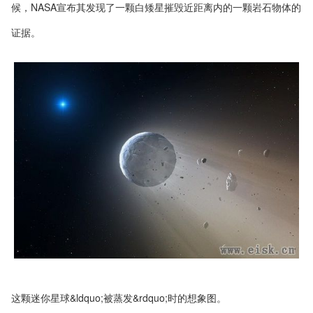
候，NASA宣布其发现了一颗白矮星摧毁近距离内的一颗岩石物体的
证据。
这颗迷你星球&ldquo;被蒸发&rdquo;时的想象图。