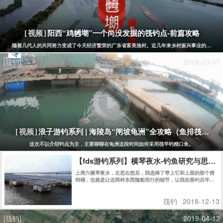
阳西“鸡乸㙟”一个尚没发掘的筏钓点-前篇攻略
[视频]
随着几代人的共同努力变成了今天经济繁荣的广东省富美渔村。近几年来乡村振兴事业的发展，
[筏钓]
2018-03-07
浪子游钓系列 | 海陵岛“闸坡龟洲”全攻略（鱼排筏钓）
[视频]
这次不以介绍钓点为主，主要聊聊在龟洲这段时间如何采用筏竿钓精口鱼。
【fds游钓系列】横琴夜水-钓鱼研究与思考
上周六横琴夜水，左思右想后，我选择了带上它和上面的那个诱
饵桶，也就是让这两样东西随船而行的细节，让我在垂钓后半
段，最艰难的时刻，为之一振，并赢下夜水的后半场。
筏钓
2018-12-13
[筏钓]
2019-04-13