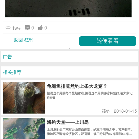
0
0
1w+
返回 筏钓
广告
相关推荐
龟洲鱼排竟然钓上条大龙趸？
据说这个男的每个星期都在,据说这个男的游泳特别好,请大家记
住他!!
筏钓
2018-01-15
海钓天堂——上川岛
上川岛地处广东省台山市西南部，屹立于南海之中，其东邻港、
澳地区及珠海经济特区，距香港、澳门分别为87海里和58海
里........