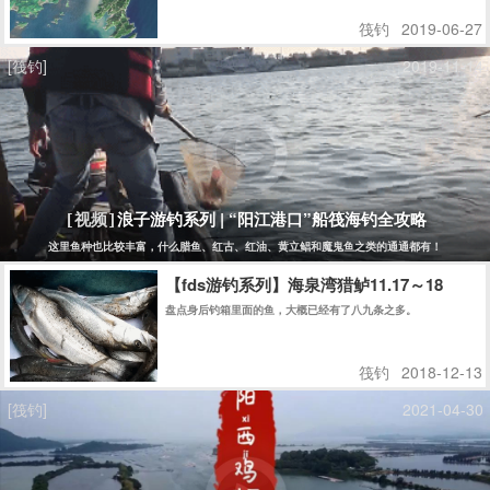
筏钓
2019-06-27
[筏钓]
2019-11-14
浪子游钓系列 | “阳江港口”船筏海钓全攻略
[视频]
这里鱼种也比较丰富，什么腊鱼、红古、红油、黄立鲳和魔鬼鱼之类的通通都有！
【fds游钓系列】海泉湾猎鲈11.17～18
盘点身后钓箱里面的鱼，大概已经有了八九条之多。
筏钓
2018-12-13
[筏钓]
2021-04-30