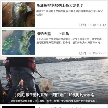
龟洲鱼排竟然钓上条大龙趸？
据说这个男的每个星期都在,据说这个男的游泳特别好,请大家记
住他!!
筏钓
2018-01-15
海钓天堂——上川岛
上川岛地处广东省台山市西南部，屹立于南海之中，其东邻港、
澳地区及珠海经济特区，距香港、澳门分别为87海里和58海
里........
筏钓
2019-06-27
[筏钓]
2019-11-14
浪子游钓系列 | “阳江港口”船筏海钓全攻略
[视频]
这里鱼种也比较丰富，什么腊鱼、红古、红油、黄立鲳和魔鬼鱼之类的通通都有！