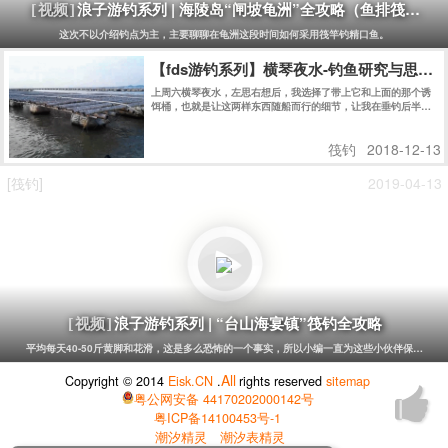
浪子游钓系列 | 海陵岛“闸坡龟洲”全攻略（鱼排筏钓）
[视频]
这次不以介绍钓点为主，主要聊聊在龟洲这段时间如何采用筏竿钓精口鱼。
【fds游钓系列】横琴夜水-钓鱼研究与思考
上周六横琴夜水，左思右想后，我选择了带上它和上面的那个诱
饵桶，也就是让这两样东西随船而行的细节，让我在垂钓后半
段，最艰难的时刻，为之一振，并赢下夜水的后半场。
筏钓
2018-12-13
[筏钓]
2019-04-13
浪子游钓系列 | “台山海宴镇”筏钓全攻略
[视频]
平均每天40-50斤黄脚和花滑，这是多么恐怖的一个事实，所以小编一直为这些小伙伴保密没有报道
All
Copyright © 2014
Eisk.CN
.
rights reserved
sitemap
粤公网安备 44170202000142号
粤ICP备14100453号-1
潮汐精灵
潮汐表精灵