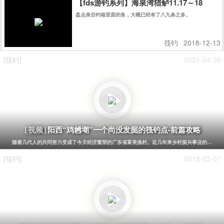
【fds游钓系列】海泉湾猎鲈11.17～18
盘点身后钓箱里面的鱼，大概已经有了八九条之多。
筏钓
2018-12-13
[筏钓]
2021-04-30
阳西“鸡乸㙟”一个尚没发掘的筏钓点-前篇攻略
[视频]
随着几代人的共同努力变成了今天经济繁荣的广东省富美渔村。近几年来乡村振兴事业的发展，
[筏钓]
2018-03-07