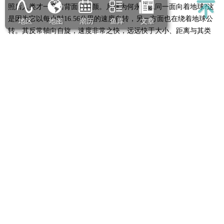
照后人类才一窥其背面的容颜。月球为何永远以同一面向着地球?这
是因为它以每小时16.56公里的速度自转，另一方面也在绕着地球公
地区
地图
潮历
鱼库
文章
转。其反常轴向自旋，速度非常之快，远远快于大小、距离与其类
似的行星所应有的速度，它自转一周的时间“正好”和公转一周的时
间相同，所以月球永远以一面向着地球。
以前天文学家猜测月球背面应和正面差不多，也有很多陨坑和
熔岩海，但太空船发回的照片却大为不同，月球背面竟然坑坑洼