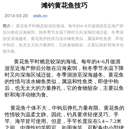
滩钓黄花鱼技巧
2014-03-20
eisk.cn
简介：
黄花鱼平时栖息较深的海域。每年的4~6月做洄游至近海产卵
后分散在沿海索饵，秋冬季节水温下降时又向深海区域迁徙。冬季洄
游至深海越冬。黄花鱼的性情与淡水鲫鱼类似，属温和性鱼类，即使
中钩后，也无太大的力量挣扎，它的食物较杂，主要以鱼虾和海洋动
物为食。
黄花鱼平时栖息较深的海域。每年的4~6月做洄
游至近海产卵后分散在沿海索饵，秋冬季节水温下降
时又向深海区域迁徙。冬季洄游至深海越冬。黄花鱼
的性情与淡水鲫鱼类似，属温和性鱼类，即使中钩
后，也无太大的力量挣扎，它的食物较杂，主要以鱼
虾和海洋动物为食。
黄花鱼个体不大，中钩后挣扎力量有限。黄花鱼的
性情较为温柔文静。因此，钓具要求轻便灵巧。手
竿、海竿皆可使用。但是，手竿长度应在5.4～7.2米
之间，中弹性钓竿即可。如用海竿，可配备中小型绕