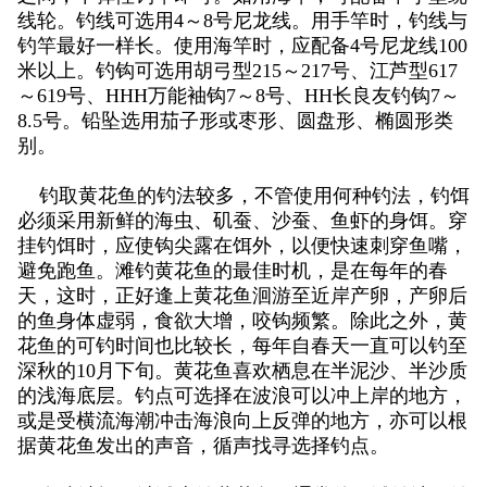
线轮。钓线可选用4～8号尼龙线。用手竿时，钓线与
钓竿最好一样长。使用海竿时，应配备4号尼龙线100
米以上。钓钩可选用胡弓型215～217号、江芦型617
～619号、HHH万能袖钩7～8号、HH长良友钓钩7～
8.5号。铅坠选用茄子形或枣形、圆盘形、椭圆形类
别。
钓取黄花鱼的钓法较多，不管使用何种钓法，钓饵
必须采用新鲜的海虫、矶蚕、沙蚕、鱼虾的身饵。穿
挂钓饵时，应使钩尖露在饵外，以便快速刺穿鱼嘴，
避免跑鱼。滩钓黄花鱼的最佳时机，是在每年的春
天，这时，正好逢上黄花鱼洄游至近岸产卵，产卵后
的鱼身体虚弱，食欲大增，咬钩频繁。除此之外，黄
花鱼的可钓时间也比较长，每年自春天一直可以钓至
深秋的10月下旬。黄花鱼喜欢栖息在半泥沙、半沙质
的浅海底层。钓点可选择在波浪可以冲上岸的地方，
或是受横流海潮冲击海浪向上反弹的地方，亦可以根
据黄花鱼发出的声音，循声找寻选择钓点。