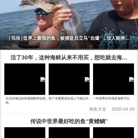
世界上最狠的鱼，被捕捉后立马“自爆”，没人能将它活
[视频]
活了30年，这种海鲜从来不用买，想吃就去海边挖
生活在海边的幸福指数特别高，除了冬暖夏凉的适人气候以外， 一年四季还有很多海鲜可以
吃。
海鱼大全
2020-04-29
传说中世界最好吃的鱼“黄鳍鲷”