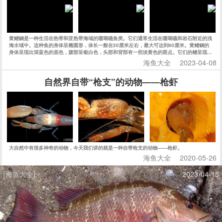
黄鳍鲷是一种生活在热带和亚热带海域的珊瑚礁鱼类。它们通常生活在珊瑚礁和岩石附近的浅
海水域中。这种鱼的身体呈椭圆形，体长一般在30厘米左右，最大可达到60厘米。黄鳍鲷的
身体呈现出深蓝色的底色，腹部呈银白色，头部和背部有一些淡黄色的斑点。它们的鳍呈现出
明显的黄色，因此得名黄鳍鲷。
海鱼大全
2023-04-08
自然界自带“枪支”的动物——枪虾
大自然中有很多神奇的动物，今天我们讲的就是一种自带枪支的动物——枪虾。
海鱼大全
2020-05-26
[海鱼大全]
2023-04-15