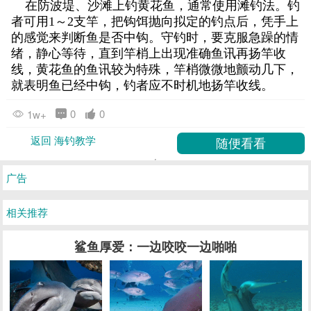
在防波堤、沙滩上钓黄花鱼，通常使用滩钓法。钓
者可用1～2支竿，把钩饵抛向拟定的钓点后，凭手上
的感觉来判断鱼是否中钩。守钓时，要克服急躁的情
绪，静心等待，直到竿梢上出现准确鱼讯再扬竿收
线，黄花鱼的鱼讯较为特殊，竿梢微微地颤动几下，
就表明鱼已经中钩，钓者应不时机地扬竿收线。
0
0
1w+
返回 海钓教学
广告
相关推荐
鲨鱼厚爱：一边咬咬一边啪啪