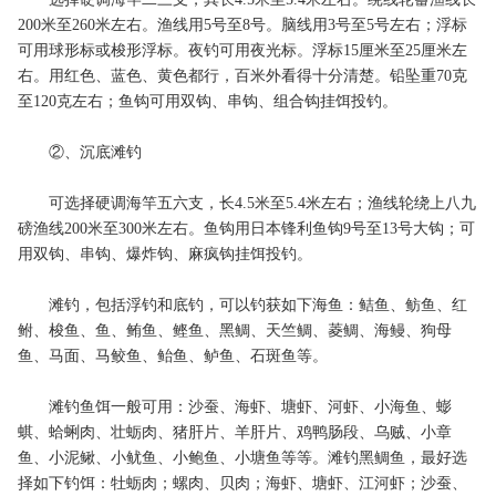
200米至260米左右。渔线用5号至8号。脑线用3号至5号左右；浮标
可用球形标或梭形浮标。夜钓可用夜光标。浮标15厘米至25厘米左
右。用红色、蓝色、黄色都行，百米外看得十分清楚。铅坠重70克
至120克左右；鱼钩可用双钩、串钩、组合钩挂饵投钓。
②、沉底滩钓
可选择硬调海竿五六支，长4.5米至5.4米左右；渔线轮绕上八九
磅渔线200米至300米左右。鱼钩用日本锋利鱼钩9号至13号大钩；可
用双钩、串钩、爆炸钩、麻疯钩挂饵投钓。
滩钓，包括浮钓和底钓，可以钓获如下海鱼：鲒鱼、鲂鱼、红
鲋、梭鱼、鱼、鲔鱼、鲣鱼、黑鲷、天竺鲷、菱鲷、海鳗、狗母
鱼、马面、马鲛鱼、鲐鱼、鲈鱼、石斑鱼等。
滩钓鱼饵一般可用：沙蚕、海虾、塘虾、河虾、小海鱼、蟛
蜞、蛤蜊肉、壮蛎肉、猪肝片、羊肝片、鸡鸭肠段、乌贼、小章
鱼、小泥鳅、小鱿鱼、小鲍鱼、小塘鱼等等。滩钓黑鲷鱼，最好选
择如下钓饵：牡蛎肉；螺肉、贝肉；海虾、塘虾、江河虾；沙蚕、