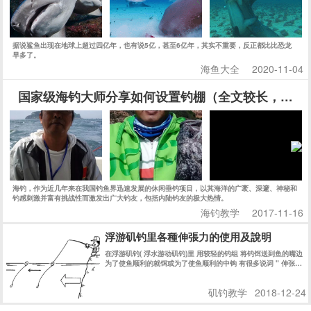
据说鲨鱼出现在地球上超过四亿年，也有说5亿，甚至6亿年，其实不重要，反正都比比恐龙
早多了。
海鱼大全
2020-11-04
国家级海钓大师分享如何设置钓棚（全文较长，建议
海钓，作为近几年来在我国钓鱼界迅速发展的休闲垂钓项目，以其海洋的广袤、深邃、神秘和
钓感刺激并富有挑战性而激发出广大钓友，包括内陆钓友的极大热情。
海钓教学
2017-11-16
浮游矶钓里各種伸張力的使用及說明
在浮游矶钓( 浮水游动矶钓)里 用较轻的钓组 将钓饵送到鱼的嘴边
为了使鱼顺利的就饵或为了使鱼顺利的中钩 有很多说词 " 伸张拉
直力" " 引诱" "主线修正" 等等 说法 严格说来 都有不同的意思 !
简单的说法 都是为了鱼吃饵时 使浮标的 “鱼讯” 明显的显示出来
矶钓教学
2018-12-24
! 而迅速的使钓鱼者在第一时间内 知道鱼在吃食的信息 而采取相
应的措施 !