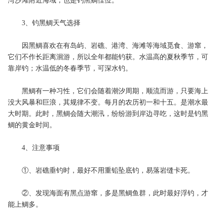
湾沙滩附近海域，也是钓黑鲷佳位。
3、钓黑鲷天气选择
因黑鲷喜欢在有岛屿、岩礁、港湾、海滩等海域觅食、游窜，
它们不作长距离洄游，所以全年都能钓获。水温高的夏秋季节，可
靠岸钓；水温低的冬春季节，可深水钓。
黑鲷有一种习性，它们会随着潮汐周期，顺流而游，只要海上
没大风暴和巨浪，其规律不变。每月的农历初一和十五。是潮水最
大时期。此时，黑鲷会随大潮汛，纷纷游到岸边寻吃，这时是钓黑
鲷的黄金时间。
4、注意事项
①、岩礁垂钓时，最好不用重铅坠底钓，易落岩缝卡死。
②、发现海面有黑点游窜，多是黑鲷鱼群，此时最好浮钓，才
能上鲷多。