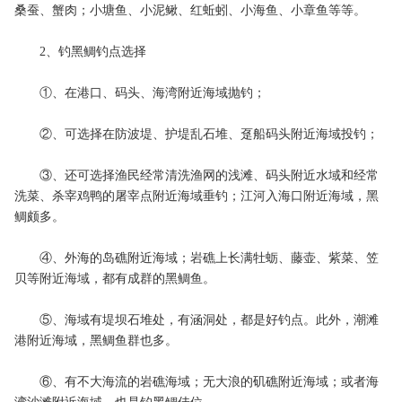
桑蚕、蟹肉；小塘鱼、小泥鳅、红蚯蚓、小海鱼、小章鱼等等。
2、钓黑鲷钓点选择
①、在港口、码头、海湾附近海域抛钓；
②、可选择在防波堤、护堤乱石堆、趸船码头附近海域投钓；
③、还可选择渔民经常清洗渔网的浅滩、码头附近水域和经常
洗菜、杀宰鸡鸭的屠宰点附近海域垂钓；江河入海口附近海域，黑
鲷颇多。
④、外海的岛礁附近海域；岩礁上长满牡蛎、藤壶、紫菜、笠
贝等附近海域，都有成群的黑鲷鱼。
⑤、海域有堤坝石堆处，有涵洞处，都是好钓点。此外，潮滩
港附近海域，黑鲷鱼群也多。
⑥、有不大海流的岩礁海域；无大浪的矶礁附近海域；或者海