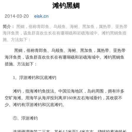
滩钓黑鲷
2014-03-20
eisk.cn
简介：
黑鲷，俗称青郎鱼、乌颊鱼、海鲋、黑加鱼，属热带、亚热带
海洋鱼类，该鱼群喜欢生长在有珊瑚礁和岩礁海域中。滩钓黑鲷鱼措
施、方法如下：
黑鲷，俗称青郎鱼、乌颊鱼、海鲋、黑加鱼，属热带、亚热带
海洋鱼类，该鱼群喜欢生长在有珊瑚礁和岩礁海域中。滩钓黑鲷鱼
措施、方法如下：
1、浮游滩钓和沉底滩钓
滩钓，指海滩钓鱼技法。中国沿海地区，岛屿周围，拥有许多
空旷海滩。用海竿从海岸投到离岸160米左右海域垂钓，其收获不
少。滩钓有浮游滩钓和沉底滩钓。
①、浮游滩钓
选择硬调海竿二三支，其长4.5米至5.4米左右。绕线轮蓄渔线长