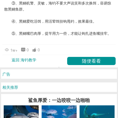
③、黑鲷机警、灵敏，海钓不要大声说笑和多次换饵，容易惊
散黑鲷鱼群。
④、黑鲷爱吃活饵，用活荤饵挂钩甩钓，效果最佳。
⑤、黑鲷嘴巴肉厚，提竿用力一些，才能让钩扎进鱼嘴挂牢。
0
0
1w+
返回 海钓教学
广告
相关推荐
鲨鱼厚爱：一边咬咬一边啪啪