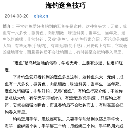
海钓逛鱼技巧
2014-03-20
eisk.cn
简介：
平常钓鱼爱好者钓到的逛鱼多是这种。这种鱼头大，无鳞，成
鱼有一尺多长，微黄色，肉质细嫩，味道鲜美，当年生，当年死。逛
鱼吃饵凶猛，非常好钓，又称“傻鱼”。有钓鱼行家介绍，不论你是粗线
大钩、有竿无竿(手线钓)、有漂无漂(凭手感)，只要钩上有饵，它就会
凶猛地啄食，而且吞钩后不会吐钩而去，有时甚至会把钩吞入胃里。
“逛鱼”是岛城当地的俗称，学名无考，主要有沙逛、粘逛和红
逛。
平常钓鱼爱好者钓到的逛鱼多是这种。这种鱼头大，无鳞，成
鱼有一尺多长，微黄色，肉质细嫩，味道鲜美，当年生，当年死。
逛鱼吃饵凶猛，非常好钓，又称“傻鱼”。有钓鱼行家介绍，不论你
是粗线大钩、有竿无竿(手线钓)、有漂无漂(凭手感)，只要钩上有
饵，它就会凶猛地啄食，而且吞钩后不会吐钩而去，有时甚至会把
钩吞入胃里。
钓粘逛用手竿、甩线都可以。只要手竿能够到水还是手竿快，
海竿一般绑四个钩，手竿绑三个钩，甩线绑三个钩。手竿坠用六或