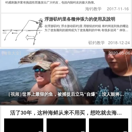
钓感刺激并富有挑战性而激发出广大钓友，包括内陆钓友的极大热情。
海钓教学
2017-11-16
浮游矶钓里各種伸張力的使用及說明
在浮游矶钓( 浮水游动矶钓)里 用较轻的钓组 将钓饵送到鱼的嘴边
为了使鱼顺利的就饵或为了使鱼顺利的中钩 有很多说词 " 伸张拉
直力" " 引诱" "主线修正" 等等 说法 严格说来 都有不同的意思 !
简单的说法 都是为了鱼吃饵时 使浮标的 “鱼讯” 明显的显示出来
矶钓教学
2018-12-24
! 而迅速的使钓鱼者在第一时间内 知道鱼在吃食的信息 而采取相
应的措施 !
[海鱼大全]
2020-05-06
世界上最狠的鱼，被捕捉后立马“自爆”，没人能将它活
[视频]
活了30年，这种海鲜从来不用买，想吃就去海边挖