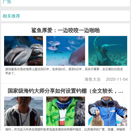
广告
相关推荐
鲨鱼厚爱：一边咬咬一边啪啪
据说鲨鱼出现在地球上超过四亿年，也有说5亿，甚至6亿年，其实不重要，反正都比比恐龙
早多了。
海鱼大全
2020-11-04
国家级海钓大师分享如何设置钓棚（全文较长，建议
海钓，作为近几年来在我国钓鱼界迅速发展的休闲垂钓项目，以其海洋的广袤、深邃、神秘和