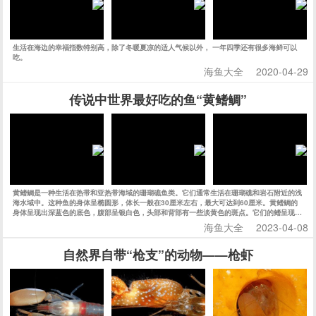
生活在海边的幸福指数特别高，除了冬暖夏凉的适人气候以外， 一年四季还有很多海鲜可以
吃。
海鱼大全
2020-04-29
传说中世界最好吃的鱼“黄鳍鲷”
黄鳍鲷是一种生活在热带和亚热带海域的珊瑚礁鱼类。它们通常生活在珊瑚礁和岩石附近的浅
海水域中。这种鱼的身体呈椭圆形，体长一般在30厘米左右，最大可达到60厘米。黄鳍鲷的
身体呈现出深蓝色的底色，腹部呈银白色，头部和背部有一些淡黄色的斑点。它们的鳍呈现出
明显的黄色，因此得名黄鳍鲷。
海鱼大全
2023-04-08
自然界自带“枪支”的动物——枪虾