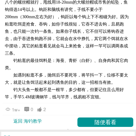
八个的螺丝帽就行，甩线用18-20mm的大螺丝帽或市售的铅坠，鱼
钩得选14号以上。钩距和脑线有讲究，子线不要小于
200mm（300mm左右为好），钩距以每个钩上下不相碰为好。因为
粘逛吃饵是抢食、吞钩，如你子线很短，它吞不进去钩，且易跑
鱼，也只能一次钓一条鱼。如果你子线长，它不但可以将钩吞进
去，由于吞进鱼钩跑不掉，它就会在水中挣扎，其它两个饵就在水
中摆动，其它的粘逛看见就会马上来抢食，这样一竿可以调两条或
三条。
钓粘逛的最佳饵料是：海蚕、青虾（白虾）、自身肉和其它肉
类。
如遇到粘逛不多，抛饵后不要死等，将竿抖一下，位移不要太
大，就是让鱼饵活起来起到诱鱼的目的，这一招相当有效。
钓大头鱼一般都不是一根竿，多少都有，但要记住且么用好
竿，手竿5.4M玻璃钢竿，线与竿齐，线易粗不宜细。
0
2
1w+
返回 海钓教学