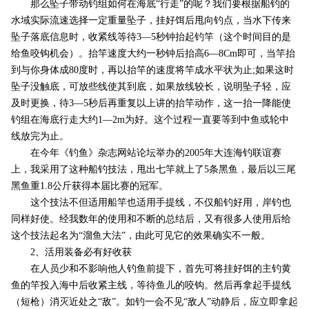
那么坠子带动钓组如何在海底“行走”的呢？我们要根据船钓的
水域实际流速选择一定重量坠子，挂好饵后甩向钓点，当水下传来
坠子落底信息时，收紧线等待3—5秒钟抬起钓竿（这个时间目的是
给鱼咬钩机会）。抬竿速度大约一秒钟后抬高6—8Cm即可，当竿抬
到与你身体成80度时，再以抬竿的速度将竿成水平状为止;如果这时
坠子没触底，可放些线使其到底，如果放线较长，说明坠子轻，应
及时更换，待3—5秒后再重复以上讲的抬竿动作，这一抬一降能使
钓组在海底行走大约1—2m为好。这个过程一直要等到中鱼或轮中
线放完为止。
在今年《钓鱼》杂志网站论坛举办的2005年大连海钓联谊赛
上，我采用了这种船钓技法，甩出七竿就上了5条黑鱼，最后以三尾
黑鱼重1.8公斤获得本届比赛的冠军。
这个技法不但适用船竿也适用手提线，不仅船钓好用，岸钓也
同样好使。经我数年的使用和不断的总结后，又有很多人使用后给
这个技法起名为“溜鱼大法”，由此可见它的效果确实不一般。
2、活用装备必有好收获
在人员少和不影响他人钓鱼前提下，首先可将挂好饵的主钓黄
鱼的竿投入海中后收紧主线，等待鱼儿的咬钩。然后再拿起手提线
（短枪）消灭近处之“敌”。如钓一会不见“敌人”动静后，应立即拿起