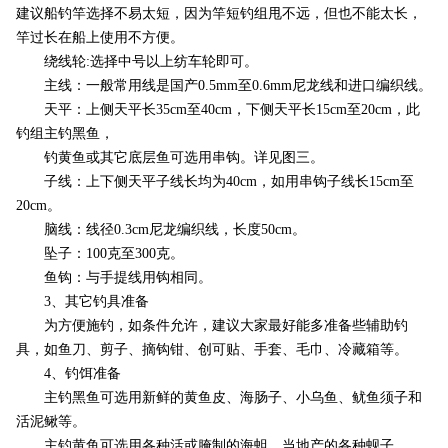
建议船钓竿选择不易太短，因为竿短钓组甩不远，但也不能太长，
竿过长在船上使用不方便。
绕线轮:选择中号以上纺车轮即可。
主线：一般常用线是国产0.5mm至0.6mm尼龙线和进口编织线。
天平：上侧天平长35cm至40cm，下侧天平长15cm至20cm，此
钓组主钓黑鱼，
钓黄鱼或其它底层鱼可选用串钩。详见图三。
子线：上下侧天平子线长均为40cm，如用串钩子线长15cm至
20cm。
脑线：线径0.3cm尼龙编织线，长度50cm。
坠子：100克至300克。
鱼钩：与手提线用钩相同。
3、其它钓具准备
为方便施钓，如条件允许，建议大家最好能多准备些辅助钓
具，如鱼刀、剪子、摘钩钳、创可贴、手套、毛巾、冷藏箱等。
4、钓饵准备
主钓黑鱼可选用新鲜的黄鱼皮、海肠子、小乌鱼、鱿鱼须子和
活泥鳅等。
主钓黄鱼可选用各种活或腌制的海蛆，当地产的各种蚬子。