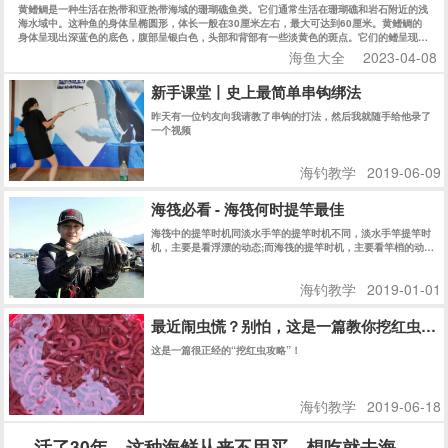
黄鳍鲷是一种生活在热带和亚热带海域的珊瑚礁鱼类。它们通常生活在珊瑚礁和岩石附近的浅
海水域中。这种鱼的身体呈椭圆形，体长一般在30厘米左右，最大可达到60厘米。黄鳍鲷的
身体呈现出深蓝色的底色，腹部呈银白色，头部和背部有一些淡黄色的斑点。它们的鳍呈现出
明显的黄色，因此得名黄鳍鲷。
海鱼大全
2023-04-08
新手课堂丨史上最简单串钩绑法
昨天有一位钓友向我请教了串钩的打法，然后我就随手给他录了
一个视频
海钓教学
2019-06-09
海筏必看 - 海筏何时提竿最佳
海筏中的提竿时机同淡水手竿的提竿时机不同，淡水手竿提竿时
机，主要是看浮漂的动态;而海筏的提竿时机，主要看竿梢的动态
情况来判断确定。
海钓教学
2019-01-01
最近闹虫慌？别怕，这是一篇教你挖红虫的
这是一篇很正经的“挖红虫攻略”！
海钓教学
2019-06-18
活了30年，这种海鲜从来不用买，想吃就去海边挖