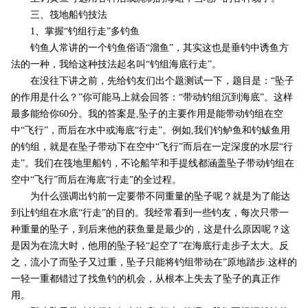
三、筏地船钓技法
1、掌握“钓组行走”多钓鱼
钓鱼人常讲的一个钓鱼俗语“溜鱼”，其实这也是垂钓中诱鱼方
法的一种，我给这种技法起名叫“钓组海底行走”。
在没往下讲之前，先给钓友们出个题测试一下，题目是：“坠子
的作用是什么？”你可能马上就会回答：“带动钓组沉到海底”。这样
最多能给你60分。我的答案是,坠子的主要作用是能带动钓组在空
中“飞行”，而后在水中或海底“行走”。例如,我们钓鲈鱼和钓鲅鱼用
的钓组，就是在坠子带动下在空中“飞行”而后在一定深度的水层“行
走”。我们在筏地里船钓，不论船竿和手提线都涵盖坠子带动钓组在
空中“飞行”而后在海底“行走”的全过程。
为什么强调出钓前一定要带不同重量的坠子呢？就是为了能达
到让钓组在水底“行走”的目的。我经常看到一些钓友，每次只带一
种重量的坠子，到后来他的获鱼量是最少的，这是什么原因呢？这
是因为在流大时，他用的坠子轻“起空了”在海底行走步子太大。反
之，流小了而坠子又过重，坠子只能将钓组带动在”原地踏步.这样的
一轻一重都错过了找鱼钓的机会，从根本上失去了坠子的真正作
用。