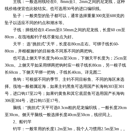
主线：一般选用线经在0、8mm至1、2mm之间的尼龙线，这种
线价格便宜也比较结实。也可选用30号的进口编织线。
坠子：一般类型的坠子都可以，通常选择重量300克至600克的
坠子以适应不同的钓点和潮水等。
子线：择线经在0.45mm至0.50mm之间的尼龙线，长度60 cm至
80cm，在筏地船钓子线尽量短点为好。
天平： 选“挑担式”天平，长度在80cm左右。可绑子线长60-
80cm，并根椐施钓的目标鱼不同系不同的两把钩。
也可选上侧天平长度为40cm至50cm，下侧天平长度为；25cm至
30cm。上侧天平如采用绑两把钩时应一根子线长80cm，另一根子线
长60cm，下侧天平绑一把钩，子线长40cm。详见图二
鱼钩：可根据不同的季节、主钓不同目标鱼、不同的海区来选
择。筏地一般都属近海，如果主钓黑鱼可选用国产长海钩303至301
号，进口钩17至22号；如果钓黄鱼和其它底层鱼可选用国产长海钩
306至304号，进口钩15至17号。
脑线：“挑担式”天平可选0.3cm粗的尼龙编织线，一般长度20cm
至30cm。侧天平脑线一般选择长度40cm至50cm，线径同上。
2、船钓竿
钓竿：一般常用的长度1.2m至3m，我个人习惯用2.5m至3m，。