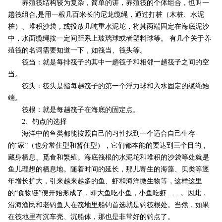
养殖筏结构较为复杂，简单的讲，养殖筏的个体组合，也叫一
趟筏组合,是用一根几百米长的尼龙缆绳，通过打桩（木桩、水泥
桩）、堆积沙袋，或投放几吨重水泥坨，将其两端固定在海底泥沙
中，水面缆绳按一定间距系上玻璃球或者塑料球等。 有几个关于养
殖筏的名词需要知道一下，如筏当、筏头等。
筏当：就是每排筏子的其中一趟筏子和相邻一趟筏子之间的空
当。
筏头：筏头是指每趟筏子的第一个浮力球和入水固定的缆绳始
端。
筏根：就是每趟筏子在海底的固定点。
2、钓点的选择
海洋中的鱼类都能按照自己的习性找到一个适合自己生存
的“家”（也分常住型和暂住型），它们都本能的要达到三个目的，
藏身栖息、觅食和繁殖。海底筏根的水泥坨和堆积的沙袋等处就是
鱼儿理想的栖息地。随着时间的延长，那儿寄生的海藻、贝类等逐
年增长扩大，引来越来越多的鱼、虾和海洋微生物等，这样这里
的“食物链”便开始形成了，即大鱼吃小鱼，小鱼吃虾……。因此，
沿海渔民和老钓鱼人在筏地里船钓首选就是钓筏根处。当然，如果
在筏地里有沉车壳、沉船体，那也是非常好的钓点了。