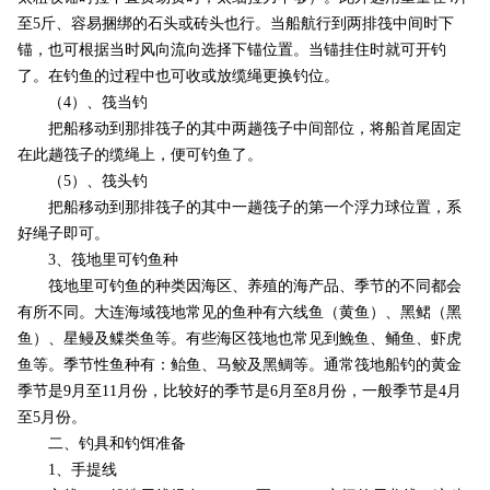
至5斤、容易捆绑的石头或砖头也行。当船航行到两排筏中间时下
锚，也可根据当时风向流向选择下锚位置。当锚挂住时就可开钓
了。在钓鱼的过程中也可收或放缆绳更换钓位。
（4）、筏当钓
把船移动到那排筏子的其中两趟筏子中间部位，将船首尾固定
在此趟筏子的缆绳上，便可钓鱼了。
（5）、筏头钓
把船移动到那排筏子的其中一趟筏子的第一个浮力球位置，系
好绳子即可。
3、筏地里可钓鱼种
筏地里可钓鱼的种类因海区、养殖的海产品、季节的不同都会
有所不同。大连海域筏地常见的鱼种有六线鱼（黄鱼）、黑鲪（黑
鱼）、星鳗及鲽类鱼等。有些海区筏地也常见到鮸鱼、鲬鱼、虾虎
鱼等。季节性鱼种有：鲐鱼、马鲛及黑鲷等。通常筏地船钓的黄金
季节是9月至11月份，比较好的季节是6月至8月份，一般季节是4月
至5月份。
二、钓具和钓饵准备
1、手提线