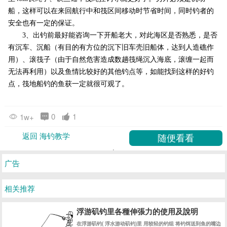
船，这样可以在来回航行中和筏区间移动时节省时间，同时钓者的
安全也有一定的保证。
3、出钓前最好能咨询一下开船老大，对此海区是否熟悉，是否
有沉车、沉船（有目的有方位的沉下旧车壳旧船体，达到人造礁作
用）、滚筏子（由于自然危害造成数趟筏绳沉入海底，滚缠一起而
无法再利用）以及鱼情比较好的其他钓点等，如能找到这样的好钓
点，筏地船钓的鱼获一定就很可观了。
0
1
1w+
返回 海钓教学
广告
相关推荐
浮游矶钓里各種伸張力的使用及說明
在浮游矶钓( 浮水游动矶钓)里 用较轻的钓组 将钓饵送到鱼的嘴边