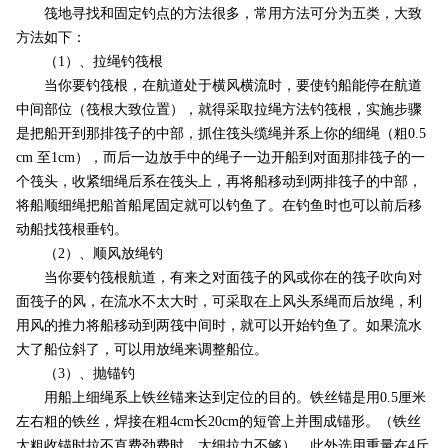
筏地寻找和固定钓点的方法很多，常用方法可分为五类，大致
方法如下：
（1）、拉绳钓筏根
当你要钓筏根，在航道处于横风横流时，要使钓船能停在航道
中间部位（筏根大致位置），就得采取拉绳方法钓筏根，实施步骤
是把船开到那排筏子的中部，抓住筏头缆绳并系上你的细绳（粗0.5
cm 至1cm），而后一边放手中的绳子一边开船到对面那排筏子的一
个筏头，收紧细绳后系在筏头上，再将船移动到两排筏子的中部，
将船顺细绳把船首船尾固定就可以钓鱼了。在钓鱼时也可以前后移
动船找筏根垂钓。
（2）、顺风放绳钓
当你要钓筏根航道，有来之对面筏子的风或你在的筏子吹向对
面筏子的风，在流水不太大时，可采取在上风头系绳而后放绳，利
用风的推力将船移动到两筏中间时，就可以开始钓鱼了。如果流水
大了船位斜了，可以用放绳来调整船位。
（3）、抛锚钓
用船上细绳系上铁丝锚来达到定位的目的。铁丝锚是用0.5厘米
左右粗的铁丝，焊接在粗4cm长20cm的短管上并围成锚形。（铁丝
太粗收锚时拉不直费劲费时，太细拉力不够）。此外选用重量在4斤