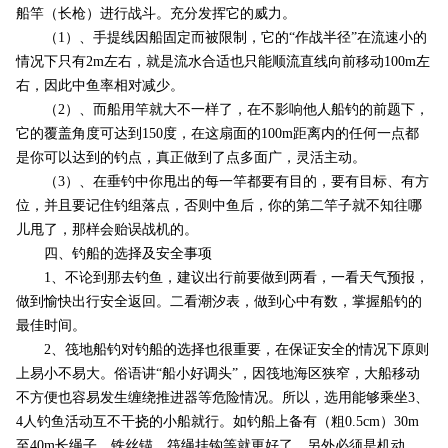
船竿（长枪）进行战斗。充分发挥它的威力。
（1）、手提线因船固定而被限制，它的“作战半径”在流速小的
情况下只有2m左右，就是流水合适也只能顺流直线向前移动100m左
右，因此中鱼率相对减少。
（2）、而船用竿就大不一样了，在不影响他人船钓的前题下，
它的覆盖角度可达到150度，在这扇面的100m距离内的任何一点都
是你可以达到的钓点，真正做到了点多面广，灵活主动。
（3）、在垂钓中你甩出的每一竿都要有目的，要有目标、有方
位，并且要记住钓组落点，否则中鱼后，你的第二竿子就不知往哪
儿甩了，那样会贻误战机的。
四、钓船的选择及安全事项
1、不论到那去钓鱼，建议出行前要做到两看，一看天气预报，
做到愉快出行安全返回。二看潮汐表，做到心中有数，掌握船钓的
最佳时间。
2、筏地船钓对钓船的选择也很重要，在保证安全的情况下原则
上易小不易大。俗语讲“船小好调头”，因筏地海区狭窄，大船移动
不方便也容易发生缠绕推进器等危险情况。所以，选用能够乘坐3、
4人钓鱼活动互不干挠的小船就行。如钓船上备有（粗0.5cm）30m
至40m长绳子、铁丝锚，筏绳挂钩等就更好了。另外必须是机动