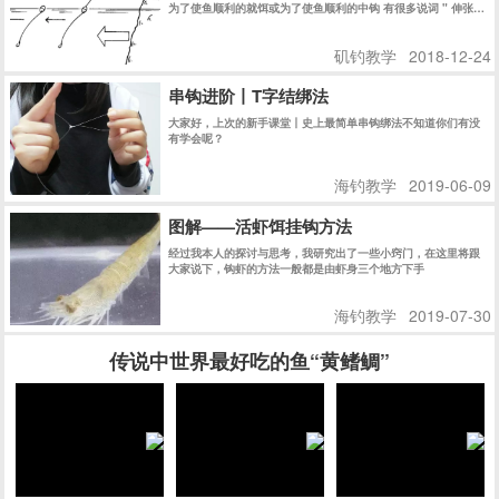
为了使鱼顺利的就饵或为了使鱼顺利的中钩 有很多说词 " 伸张拉
直力" " 引诱" "主线修正" 等等 说法 严格说来 都有不同的意思 !
简单的说法 都是为了鱼吃饵时 使浮标的 “鱼讯” 明显的显示出来
矶钓教学
2018-12-24
! 而迅速的使钓鱼者在第一时间内 知道鱼在吃食的信息 而采取相
应的措施 !
串钩进阶丨T字结绑法
大家好，上次的新手课堂丨史上最简单串钩绑法不知道你们有没
有学会呢？
海钓教学
2019-06-09
图解——活虾饵挂钩方法
经过我本人的探讨与思考，我研究出了一些小窍门，在这里将跟
大家说下，钩虾的方法一般都是由虾身三个地方下手
海钓教学
2019-07-30
传说中世界最好吃的鱼“黄鳍鲷”