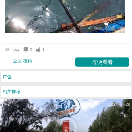
0
1
1w+
返回 筏钓
广告
相关推荐
[筏钓]
2021-04-29