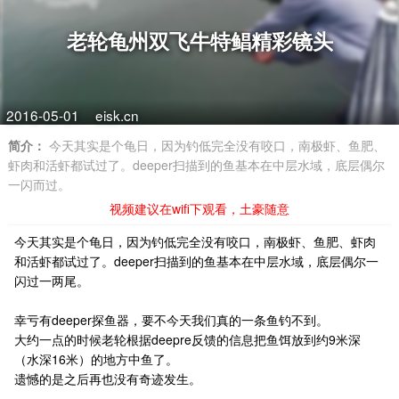
老轮龟州双飞牛特鲳精彩镜头
2016-05-01
eisk.cn
简介：
今天其实是个龟日，因为钓低完全没有咬口，南极虾、鱼肥、
虾肉和活虾都试过了。deeper扫描到的鱼基本在中层水域，底层偶尔
一闪而过。
视频建议在wifi下观看，土豪随意
今天其实是个龟日，因为钓低完全没有咬口，南极虾、鱼肥、虾肉
和活虾都试过了。deeper扫描到的鱼基本在中层水域，底层偶尔一
闪过一两尾。
幸亏有deeper探鱼器，要不今天我们真的一条鱼钓不到。
大约一点的时候老轮根据deepre反馈的信息把鱼饵放到约9米深
（水深16米）的地方中鱼了。
遗憾的是之后再也没有奇迹发生。