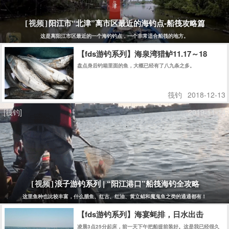
阳江市“北津”离市区最近的海钓点-船筏攻略篇
[视频]
这是离阳江市区最近的一个海钓钓点，一个非常适合船筏的地方。
【fds游钓系列】海泉湾猎鲈11.17～18
盘点身后钓箱里面的鱼，大概已经有了八九条之多。
筏钓
2018-12-13
[筏钓]
2019-11-14
浪子游钓系列 | “阳江港口”船筏海钓全攻略
[视频]
这里鱼种也比较丰富，什么腊鱼、红古、红油、黄立鲳和魔鬼鱼之类的通通都有！
【fds游钓系列】海宴蚝排，日水出击
凌晨3点25分起床，前一天下午把船提前装好。这是我已经很久