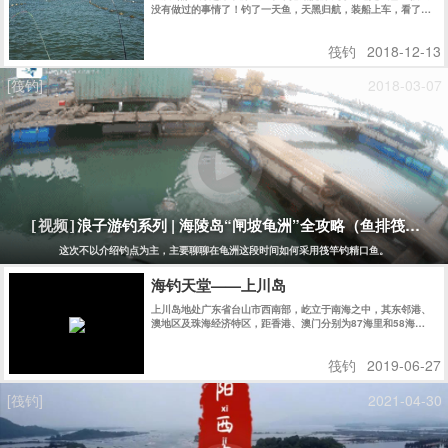
没有做过的事情了！钓了一天鱼，天黑归航，装船上车，看了一
下时间是21点21分........
筏钓
2018-12-13
[筏钓]
2018-03-07
浪子游钓系列 | 海陵岛“闸坡龟洲”全攻略（鱼排筏钓）
[视频]
这次不以介绍钓点为主，主要聊聊在龟洲这段时间如何采用筏竿钓精口鱼。
海钓天堂——上川岛
上川岛地处广东省台山市西南部，屹立于南海之中，其东邻港、
澳地区及珠海经济特区，距香港、澳门分别为87海里和58海
里........
筏钓
2019-06-27
[筏钓]
2021-04-30