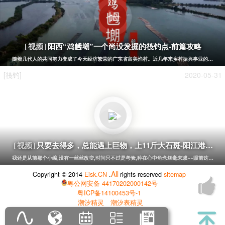
阳西“鸡乸㙟”一个尚没发掘的筏钓点-前篇攻略
[视频]
随着几代人的共同努力变成了今天经济繁荣的广东省富美渔村。近几年来乡村振兴事业的发展，
[筏钓]
2020-05-31
只要去得多，总能遇上巨物，上11斤大石斑-阳江港口船
[视频]
我还是从前那个小编,没有一丝丝改变,时间只不过是考验,种在心中龟念丝毫未减~~眼前这个小编,
All
Copyright © 2014
Eisk.CN
.
rights reserved
sitemap
粤公网安备 44170202000142号
粤ICP备14100453号-1
潮汐精灵
潮汐表精灵