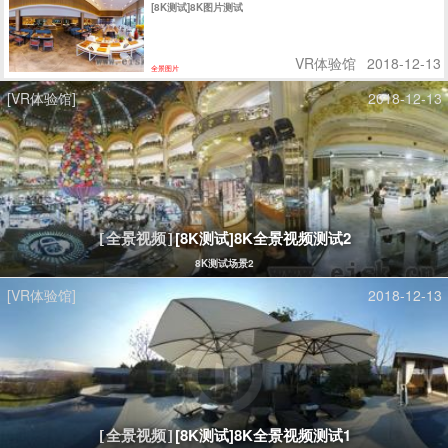
[8K测试]8K图片测试
VR体验馆
2018-12-13
全景图片
[VR体验馆]
2018-12-13
[8K测试]8K全景视频测试2
[全景视频]
8K测试场景2
[VR体验馆]
2018-12-13
[8K测试]8K全景视频测试1
[全景视频]